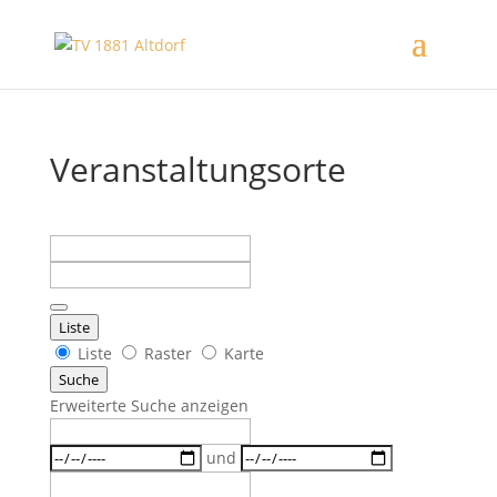
Veranstaltungsorte
Suche
Nahe
...
Liste
Anzeigetyp
Liste
Raster
Karte
für
Suche
Suchergebnisse
Erweiterte Suche anzeigen
Suche
Daten
und
Nahe