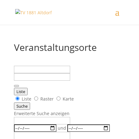
Veranstaltungsorte
Suche
Nahe
...
Liste
Anzeigetyp
Liste
Raster
Karte
für
Suche
Suchergebnisse
Erweiterte Suche anzeigen
Suche
Daten
und
Nahe