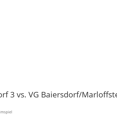
rf 3 vs. VG Baiersdorf/Marloffst
imspiel