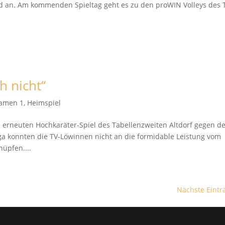
üd an. Am kommenden Spieltag geht es zu den proWIN Volleys des 
h nicht“
amen 1
,
Heimspiel
m erneuten Hochkaräter-Spiel des Tabellenzweiten Altdorf gegen d
ga konnten die TV-Löwinnen nicht an die formidable Leistung vom
üpfen....
Nächste Eintr