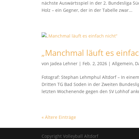
nächste Auswärtsspiel in der 2. Bundesliga S
Holz – ein Gegner, der in der Tabelle zwar...
„Manchmal läuft es einfac
von
Jadea Lehner
|
Feb. 2, 2026
|
Allgemein
,
D
Fotograf: Stephan Lehmphul Altdorf – In eine
Dritten TG Bad Soden in der Zweiten Bundesli
letzten Wochenende gegen den SV Lohhof ankn
« Ältere Einträge
Copyright Volleyball Altdorf