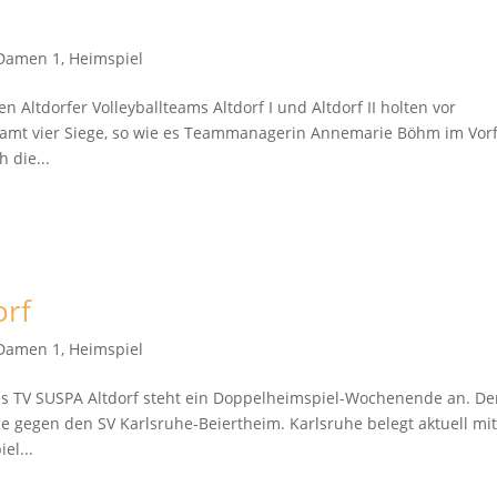
Damen 1
,
Heimspiel
 Altdorfer Volleyballteams Altdorf I und Altdorf II holten vor
mt vier Siege, so wie es Teammanagerin Annemarie Böhm im Vor
 die...
orf
Damen 1
,
Heimspiel
s TV SUSPA Altdorf steht ein Doppelheimspiel-Wochenende an. D
e gegen den SV Karlsruhe-Beiertheim. Karlsruhe belegt aktuell mi
el...