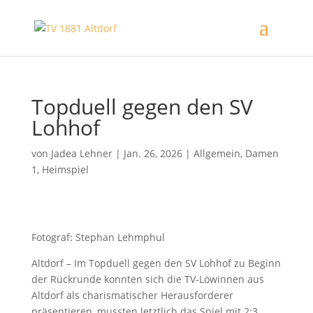
Topduell gegen den SV
Lohhof
von
Jadea Lehner
|
Jan. 26, 2026
|
Allgemein
,
Damen
1
,
Heimspiel
Fotograf: Stephan Lehmphul
Altdorf – Im Topduell gegen den SV Lohhof zu Beginn
der Rückrunde konnten sich die TV-Löwinnen aus
Altdorf als charismatischer Herausforderer
präsentieren, mussten letztlich das Spiel mit 2:3