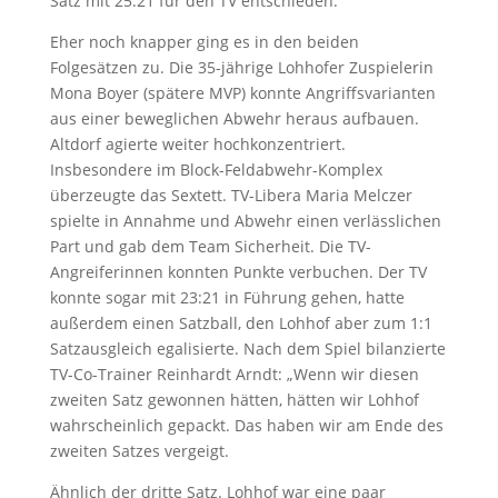
Satz mit 25:21 für den TV entschieden.
Eher noch knapper ging es in den beiden
Folgesätzen zu. Die 35-jährige Lohhofer Zuspielerin
Mona Boyer (spätere MVP) konnte Angriffsvarianten
aus einer beweglichen Abwehr heraus aufbauen.
Altdorf agierte weiter hochkonzentriert.
Insbesondere im Block-Feldabwehr-Komplex
überzeugte das Sextett. TV-Libera Maria Melczer
spielte in Annahme und Abwehr einen verlässlichen
Part und gab dem Team Sicherheit. Die TV-
Angreiferinnen konnten Punkte verbuchen. Der TV
konnte sogar mit 23:21 in Führung gehen, hatte
außerdem einen Satzball, den Lohhof aber zum 1:1
Satzausgleich egalisierte. Nach dem Spiel bilanzierte
TV-Co-Trainer Reinhardt Arndt: „Wenn wir diesen
zweiten Satz gewonnen hätten, hätten wir Lohhof
wahrscheinlich gepackt. Das haben wir am Ende des
zweiten Satzes vergeigt.
Ähnlich der dritte Satz. Lohhof war eine paar