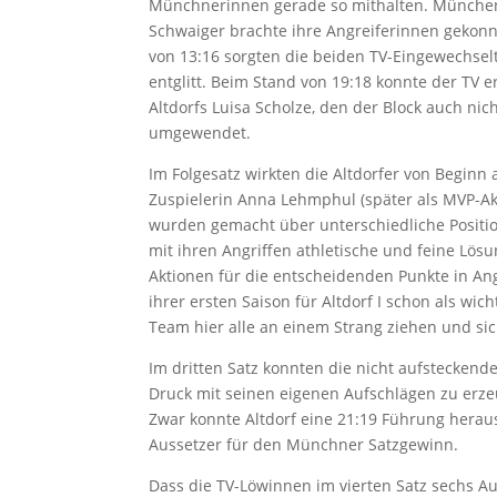
Münchnerinnen gerade so mithalten. München gr
Schwaiger brachte ihre Angreiferinnen gekonnt
von 13:16 sorgten die beiden TV-Eingewechsel
entglitt. Beim Stand von 19:18 konnte der TV 
Altdorfs Luisa Scholze, den der Block auch ni
umgewendet.
Im Folgesatz wirkten die Altdorfer von Beginn 
Zuspielerin Anna Lehmphul (später als MVP-Ak
wurden gemacht über unterschiedliche Position
mit ihren Angriffen athletische und feine Lös
Aktionen für die entscheidenden Punkte in Ang
ihrer ersten Saison für Altdorf I schon als wic
Team hier alle an einem Strang ziehen und si
Im dritten Satz konnten die nicht aufstecken
Druck mit seinen eigenen Aufschlägen zu erzeu
Zwar konnte Altdorf eine 21:19 Führung herau
Aussetzer für den Münchner Satzgewinn.
Dass die TV-Löwinnen im vierten Satz sechs A