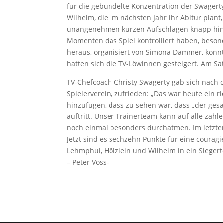
für die gebündelte Konzentration der Swagerty
Wilhelm, die im nächsten Jahr ihr Abitur plant
unangenehmen kurzen Aufschlägen knapp hinter
Momenten das Spiel kontrolliert haben, beso
heraus, organisiert von Simona Dammer, konnt
hatten sich die TV-Löwinnen gesteigert. Am S
TV-Chefcoach Christy Swagerty gab sich nach
Spielerverein, zufrieden: „Das war heute ein ri
hinzufügen, dass zu sehen war, dass „der ges
auftritt. Unser Trainerteam kann auf alle zäh
noch einmal besonders durchatmen. Im letzten 
Jetzt sind es sechzehn Punkte für eine couragi
Lehmphul, Hölzlein und Wilhelm in ein Siegert
–
Peter Voss-