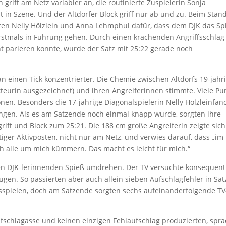
iff am Netz variabler an, die routinierte Zuspielerin Sonja
 in Szene. Und der Altdorfer Block griff nur ab und zu. Beim Stan
ten Nelly Hölzlein und Anna Lehmphul dafür, dass dem DJK das Sp
erstmals in Führung gehen. Durch einen krachenden Angriffsschlag
cht parieren konnte, wurde der Satz mit 25:22 gerade noch
an einen Tick konzentrierter. Die Chemie zwischen Altdorfs 19-jähr
teurin ausgezeichnet) und ihren Angreiferinnen stimmte. Viele Pu
en. Besonders die 17-jährige Diagonalspielerin Nelly Hölzleinfan
ungen. Als es am Satzende noch einmal knapp wurde, sorgten ihre
riff und Block zum 25:21. Die 188 cm große Angreiferin zeigte sich
htiger Aktivposten, nicht nur am Netz, und verwies darauf, dass „im
ch alle um mich kümmern. Das macht es leicht für mich.“
den DJK-lerinnenden Spieß umdrehen. Der TV versuchte konsequent
gen. So passierten aber auch allein sieben Aufschlagfehler in Satz
sspielen, doch am Satzende sorgten sechs aufeinanderfolgende TV
ufschlagasse und keinen einzigen Fehlaufschlag produzierten, spr