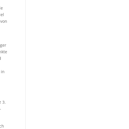
de
iel
 von
iger
nkte
d
 in
 3.
-
ach