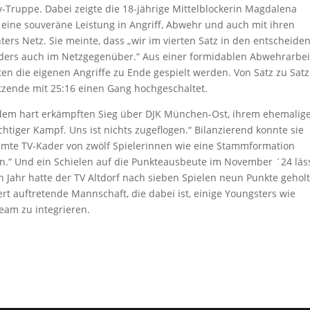
-Truppe. Dabei zeigte die 18-jährige Mittelblockerin Magdalena
, eine souveräne Leistung in Angriff, Abwehr und auch mit ihren
s Netz. Sie meinte, dass „wir im vierten Satz in den entscheide
nders auch im Netzgegenüber.“ Aus einer formidablen Abwehrarbei
en die eigenen Angriffe zu Ende gespielt werden. Von Satz zu Satz
atzende mit 25:16 einen Gang hochgeschaltet.
 dem hart erkämpften Sieg über DJK München-Ost, ihrem ehemalig
chtiger Kampf. Uns ist nichts zugeflogen.“ Bilanzierend konnte sie
amte TV-Kader von zwölf Spielerinnen wie eine Stammformation
len.“ Und ein Schielen auf die Punkteausbeute im November ´24 läs
Jahr hatte der TV Altdorf nach sieben Spielen neun Punkte geholt
ert auftretende Mannschaft, die dabei ist, einige Youngsters wie
eam zu integrieren.