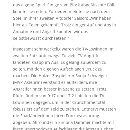
das eigene Spiel. Einige vom Block abgefälschte Bälle
konnte sie retten. Zufrieden meinte sie nach dem
Spiel in ihrer zweiten Altdorfer Saison: „Wir haben
hier als Team gekämpft. Trotz einiger Auf und Abs in
Annahme und Angriff konnten wir uns
selbstbewusst durchsetzen.“
Insgesamt sehr wackelig waren die TV-Löwinnen im
zweiten Satz unterwegs. Zu viele TV-Angriffe
landeten knapp im Aus. Es gelang außerdem zu
selten, mit den eigenen Aufschlägen Druck zu
machen. Die Holzer Zuspielerin Sonja Schweiger
(MVP-Akteurin) verstand es außerdem, ihre
Angreiferinnen besser in Szene zu setzen. Trotz
Rückständen von 9:17 und 17:21 hielten die TV-
Löwinnen dagegen, um in der Crunchtime total
fokussiert auf dem Feld zu stehen. Entnervt mussten
die Saarländerinnen ihren Punktevorsprung
abgeben. Allrounderin Simona Dammer machte mit
ihren unorthodoxen Aufschlägen die letzten sieben