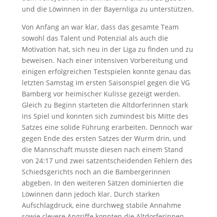
und die Löwinnen in der
Bayernliga zu unterstützen.
Von Anfang an war klar, dass das gesamte Team
sowohl das Talent und Potenzial als auch die
Motivation hat, sich neu in der Liga zu finden und zu
beweisen.
Nach einer intensiven Vorbereitung und
einigen erfolgreichen Testspielen konnte genau das
letzten Samstag im ersten Saisonspiel gegen die VG
Bamberg vor heimischer Kulisse gezeigt
werden.
Gleich zu Beginn starteten die Altdorferinnen stark
ins Spiel und konnten sich zumindest bis Mitte
des
Satzes eine solide Führung erarbeiten. Dennoch war
gegen Ende des ersten Satzes der Wurm
drin, und
die Mannschaft musste diesen nach einem Stand
von 24:17 und zwei
satzentscheidenden Fehlern des
Schiedsgerichts noch an die Bambergerinnen
abgeben. In den
weiteren Sätzen dominierten die
Löwinnen dann jedoch klar. Durch starken
Aufschlagdruck, eine
durchweg stabile Annahme
sowie clevere Angriﬀe konnten die Altdorferinnen