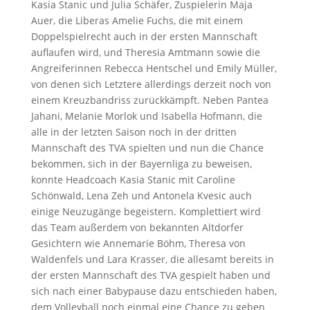
Kasia Stanic und Julia Schäfer,
Zuspielerin Maja
Auer, die Liberas Amelie Fuchs, die mit einem
Doppelspielrecht auch in der
ersten Mannschaft
auflaufen wird, und Theresia Amtmann sowie die
Angreiferinnen Rebecca
Hentschel und Emily Müller,
von denen sich Letztere allerdings derzeit noch von
einem
Kreuzbandriss zurückkämpft.
Neben Pantea
Jahani, Melanie Morlok und Isabella Hofmann, die
alle in der letzten Saison noch in
der dritten
Mannschaft des TVA spielten und nun die Chance
bekommen, sich in der Bayernliga
zu beweisen,
konnte Headcoach Kasia Stanic mit Caroline
Schönwald, Lena Zeh und Antonela
Kvesic auch
einige Neuzugänge begeistern. Komplettiert wird
das Team außerdem von bekannten
Altdorfer
Gesichtern wie Annemarie Böhm, Theresa von
Waldenfels und Lara Krasser, die allesamt
bereits in
der ersten Mannschaft des TVA gespielt haben und
sich nach einer Babypause dazu
entschieden haben,
dem Volleyball noch einmal eine Chance zu geben