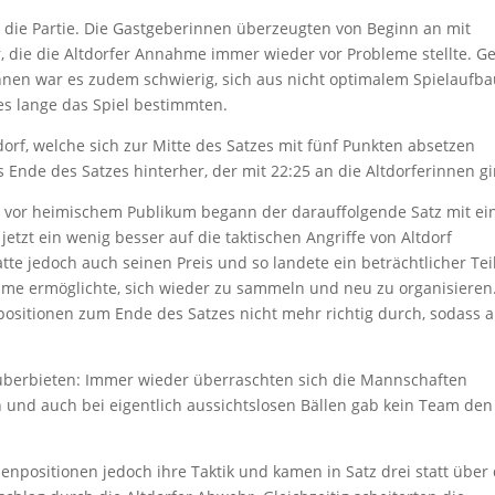
 die Partie. Die Gastgeberinnen überzeugten von Beginn an mit
r, die die Altdorfer Annahme immer wieder vor Probleme stellte. G
innen war es zudem schwierig, sich aus nicht optimalem Spielaufb
es lange das Spiel bestimmten.
dorf, welche sich zur Mitte des Satzes mit fünf Punkten absetzen
 Ende des Satzes hinterher, der mit 22:25 an die Altdorferinnen gi
 vor heimischem Publikum begann der darauffolgende Satz mit ei
jetzt ein wenig besser auf die taktischen Angriffe von Altdorf
tte jedoch auch seinen Preis und so landete ein beträchtlicher Tei
hme ermöglichte, sich wieder zu sammeln und neu zu organisieren
ositionen zum Ende des Satzes nicht mehr richtig durch, sodass 
überbieten: Immer wieder überraschten sich die Mannschaften
 und auch bei eigentlich aussichtslosen Bällen gab kein Team den
npositionen jedoch ihre Taktik und kamen in Satz drei statt über 