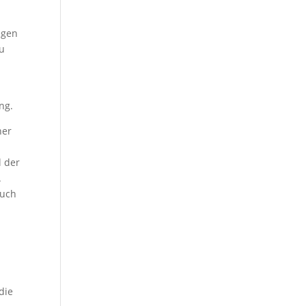
egen
au
ng.
ner
l der
.
auch
die