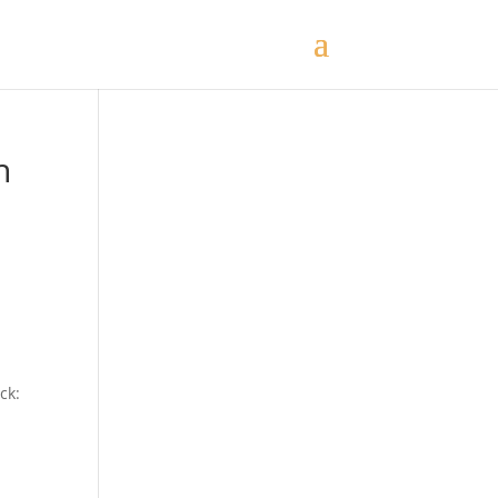
h
ck: