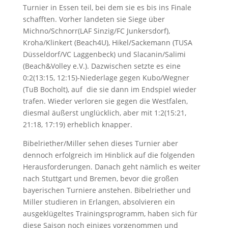
Turnier in Essen teil, bei dem sie es bis ins Finale
schafften. Vorher landeten sie Siege über
Michno/Schnorr(LAF Sinzig/FC Junkersdorf),
Kroha/Klinkert (Beach4U), Hikel/Sackemann (TUSA
Düsseldorf/VC Laggenbeck) und Slacanin/Salimi
(Beach&Volley e.V.). Dazwischen setzte es eine
0:2(13:15, 12:15)-Niederlage gegen Kubo/Wegner
(TuB Bocholt), auf die sie dann im Endspiel wieder
trafen. Wieder verloren sie gegen die Westfalen,
diesmal äußerst unglücklich, aber mit 1:2(15:21,
21:18, 17:19) erheblich knapper.
Bibelriether/Miller sehen dieses Turnier aber
dennoch erfolgreich im Hinblick auf die folgenden
Herausforderungen. Danach geht nämlich es weiter
nach Stuttgart und Bremen, bevor die großen
bayerischen Turniere anstehen. Bibelriether und
Miller studieren in Erlangen, absolvieren ein
ausgeklügeltes Trainingsprogramm, haben sich für
diese Saison noch einiges vorgenommen und