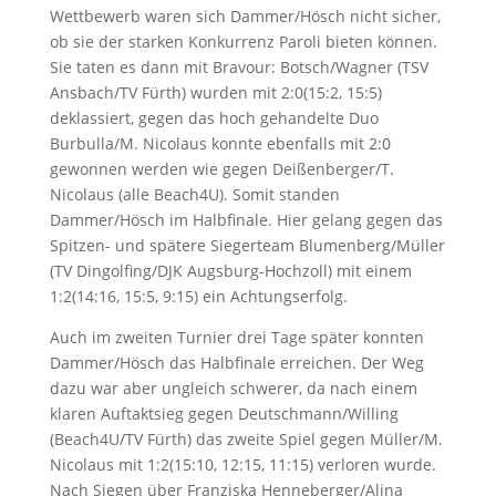
Wettbewerb waren sich Dammer/Hösch nicht sicher,
ob sie der starken Konkurrenz Paroli bieten können.
Sie taten es dann mit Bravour: Botsch/Wagner (TSV
Ansbach/TV Fürth) wurden mit 2:0(15:2, 15:5)
deklassiert, gegen das hoch gehandelte Duo
Burbulla/M. Nicolaus konnte ebenfalls mit 2:0
gewonnen werden wie gegen Deißenberger/T.
Nicolaus (alle Beach4U). Somit standen
Dammer/Hösch im Halbfinale. Hier gelang gegen das
Spitzen- und spätere Siegerteam Blumenberg/Müller
(TV Dingolfing/DJK Augsburg-Hochzoll) mit einem
1:2(14:16, 15:5, 9:15) ein Achtungserfolg.
Auch im zweiten Turnier drei Tage später konnten
Dammer/Hösch das Halbfinale erreichen. Der Weg
dazu war aber ungleich schwerer, da nach einem
klaren Auftaktsieg gegen Deutschmann/Willing
(Beach4U/TV Fürth) das zweite Spiel gegen Müller/M.
Nicolaus mit 1:2(15:10, 12:15, 11:15) verloren wurde.
Nach Siegen über Franziska Henneberger/Alina