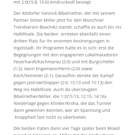
mit 2:0(15:8, 15:6) eindruckvoll besiegt.
Der Altdorfer Yannick Bibelriether, der mit seinem
Partner Simon Miller jetzt für den Münchner
Trendverein Beach4U startet, schaffte es auch bis ins
Halbfinale. Die beiden ernteten ebenfalls einen
dritten Platz für ihr enormen Anstrengungen in
Ingolstadt. Ihr Programm hatte es in sich: erst die
Begegnungen mit den engagierten Lokalmatadoren
Feuerhardt/Kachmarou (2:0) und mit Burgis/Höfer
(1:2), dann Engemann/Herm (2:0) sowie
Koch/Semmler (2:1). Daraufhin ebnete der Kampf
gegen Jastrow/Stopper (2:0, 15:13 und 15:13) den
Weg ins Halbfinale. Auch da überzeugten
Bibelriether/Miller, die 1:2(15:13, 12:15, 14:16)-
Niederlage gegen Klinker/Kroha, die das Turnier
dann gewinnen konnten, war an Spannung und
Knappheit fast nicht zu überbieten.
Die beiden traten dann vier Tage später beim Mixed