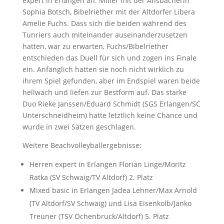
expert in Erlangen an. Miller mit der Ansbacherin
Sophia Botsch, Bibelriether mit der Altdorfer Libera
Amelie Fuchs. Dass sich die beiden während des
Tunriers auch miteinander auseinanderzusetzen
hatten, war zu erwarten, Fuchs/Bibelriether
entschieden das Duell für sich und zogen ins Finale
ein. Anfänglich hatten sie noch nicht wirklich zu
ihrem Spiel gefunden, aber im Endspiel waren beide
hellwach und liefen zur Bestform auf. Das starke
Duo Rieke Janssen/Eduard Schmidt (SGS Erlangen/SC
Unterschneidheim) hatte letztlich keine Chance und
wurde in zwei Sätzen geschlagen.
Weitere Beachvolleyballergebnisse:
Herren expert in Erlangen Florian Linge/Moritz
Ratka (SV Schwaig/TV Altdorf) 2. Platz
Mixed basic in Erlangen Jadea Lehner/Max Arnold
(TV Altdorf/SV Schwaig) und Lisa Eisenkolb/Janko
Treuner (TSV Ochenbruck/Altdorf) 5. Platz