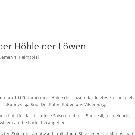
n der Höhle der Löwen
Damen 1
,
Heimspiel
n um 19:00 Uhr in ihrer Höhle der Löwen das letztes Saisonspiel 
er 2.Bundesliga Süd: Die Roten Raben aus Vilsbiburg.
schaft für das, bis diese Saison in der 1. Bundesliga spielende,
sstsein an die Partie herangehen.
zten Spiel die Negativserie mit einem Sieg gegen die Mannschaft