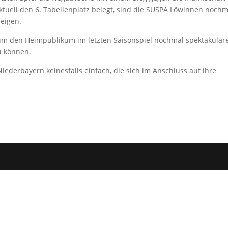
uell den 6. Tabellenplatz belegt, sind die SUSPA Löwinnen nochm
zeigen.
, um den Heimpublikum im letzten Saisonspiel nochmal spektakulär
u können.
iederbayern keinesfalls einfach, die sich im Anschluss auf ihre