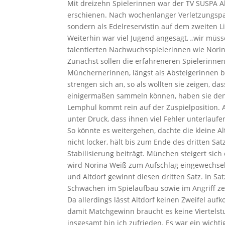
Mit dreizehn Spielerinnen war der TV SUSPA Al
erschienen. Nach wochenlanger Verletzungspaus
sondern als Edelreservistin auf dem zweiten
Weiterhin war viel Jugend angesagt, „wir müss
talentierten Nachwuchsspielerinnen wie Nori
Zunächst sollen die erfahreneren Spielerinnen
Münchernerinnen, längst als Absteigerinnen 
strengen sich an, so als wollten sie zeigen, das
einigermaßen sammeln können, haben sie den e
Lemphul kommt rein auf der Zuspielposition
unter Druck, dass ihnen viel Fehler unterlaufe
So könnte es weitergehen, dachte die kleine 
nicht locker, hält bis zum Ende des dritten S
Stabilisierung beiträgt. München steigert sich
wird Norina Weiß zum Aufschlag eingewechselt
und Altdorf gewinnt diesen dritten Satz. In S
Schwächen im Spielaufbau sowie im Angriff zei
Da allerdings lässt Altdorf keinen Zweifel auf
damit Matchgewinn braucht es keine Viertelstu
insgesamt bin ich zufrieden. Es war ein wicht