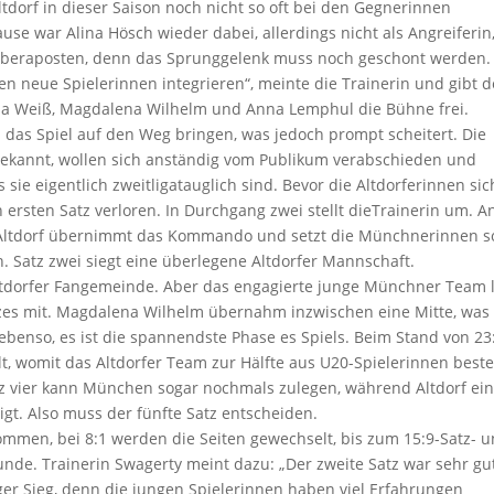
tdorf in dieser Saison noch nicht so oft bei den Gegnerinnen
e war Alina Hösch wieder dabei, allerdings nicht als Angreiferin
 Liberaposten, denn das Sprunggelenk muss noch geschont werden.
en neue Spielerinnen integrieren“, meinte die Trainerin und gibt 
na Weiß, Magdalena Wilhelm und Anna Lemphul die Bühne frei.
 das Spiel auf den Weg bringen, was jedoch prompt scheitert. Die
bekannt, wollen sich anständig vom Publikum verabschieden und
s sie eigentlich zweitligatauglich sind. Bevor die Altdorferinnen sic
rsten Satz verloren. In Durchgang zwei stellt dieTrainerin um. A
. Altdorf übernimmt das Kommando und setzt die Münchnerinnen s
n. Satz zwei siegt eine überlegene Altdorfer Mannschaft.
Altdorfer Fangemeinde. Aber das engagierte junge Münchner Team 
atzes mit. Magdalena Wilhelm übernahm inzwischen eine Mitte, was
 ebenso, es ist die spannendste Phase es Spiels. Beim Stand von 23
, womit das Altdorfer Team zur Hälfte aus U20-Spielerinnen beste
atz vier kann München sogar nochmals zulegen, während Altdorf ein
gt. Also muss der fünfte Satz entscheiden.
kommen, bei 8:1 werden die Seiten gewechselt, bis zum 15:9-Satz- 
nde. Trainerin Swagerty meint dazu: „Der zweite Satz war sehr gut
iger Sieg, denn die jungen Spielerinnen haben viel Erfahrungen