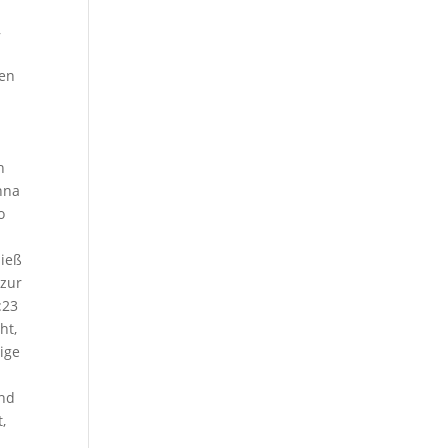
,
den
h
nna
o
ließ
 zur
:23
ht,
ige
und
,