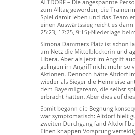
ALTDORF – Die angespannte Persona
zum Alltag geworden, die Traineri
Spiel damit leben und das Team ent
einen Auswärtssieg reicht es dann 
25:23, 17:25, 9:15)-Niederlage bei
Simona Dammers Platz ist schon la
am Netz die Mittelblockerin und ag
Libera. Aber als jetzt im Angriff a
gelingen im Angriff nicht mehr so 
Aktionen. Dennoch hätte Altdorf 
wieder als Sieger die Heimreise a
dem Bayernligateam, die selbst spi
erbracht hätten. Aber dies auf die
Somit begann die Begnung konseque
war symptomatisch: Altdorf hielt 
zweiten Durchgang fand Altdorf bes
Einen knappen Vorsprung verteidig