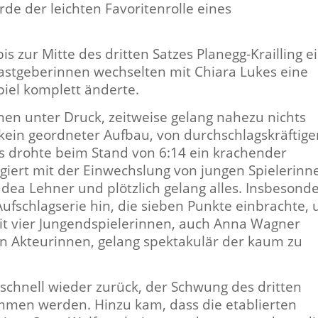
de der leichten Favoritenrolle eines
s zur Mitte des dritten Satzes Planegg-Krailling e
Gastgeberinnen wechselten mit Chiara Lukes eine
piel komplett änderte.
innen unter Druck, zeitweise gelang nahezu nichts
ein geordneter Aufbau, von durchschlagskräftige
Es drohte beim Stand von 6:14 ein krachender
agiert mit der Einwechslung von jungen Spielerinn
ea Lehner und plötzlich gelang alles. Insbesond
ufschlagserie hin, die sieben Punkte einbrachte,
Mit vier Jungendspielerinnen, auch Anna Wagner
n Akteurinnen, gelang spektakulär der kaum zu
f schnell wieder zurück, der Schwung des dritten
men werden. Hinzu kam, dass die etablierten