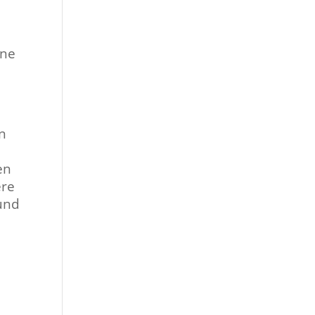
ine
n
en
ere
 und