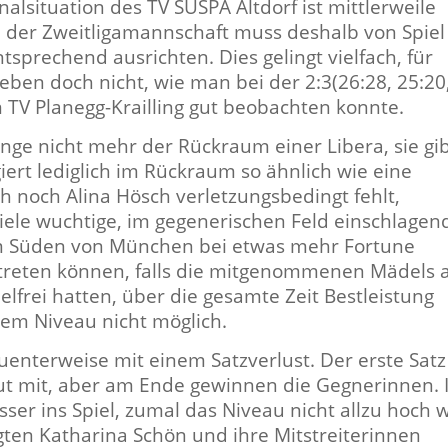
lsituation des TV SUSPA Altdorf ist mittlerweile
n der Zweitligamannschaft muss deshalb von Spiel
sprechend ausrichten. Dies gelingt vielfach, für
eben doch nicht, wie man bei der 2:3(26:28, 25:20
m TV Planegg-Krailling gut beobachten konnte.
nge nicht mehr der Rückraum einer Libera, sie gi
iert lediglich im Rückraum so ähnlich wie eine
uch noch Alina Hösch verletzungsbedingt fehlt,
viele wuchtige, im gegenerischen Feld einschlagen
im Süden von München bei etwas mehr Fortune
ntreten können, falls die mitgenommenen Mädels 
elfrei hatten, über die gesamte Zeit Bestleistung
sem Niveau nicht möglich.
nterweise mit einem Satzverlust. Der erste Satz
gut mit, aber am Ende gewinnen die Gegnerinnen.
ser ins Spiel, zumal das Niveau nicht allzu hoch 
ten Katharina Schön und ihre Mitstreiterinnen