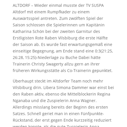
ALTDORF – Wieder einmal musste der TV SUSPA
Altdorf mit einem Rumpfkader zu einem
Auswärtsspiel antreten. Zum zwölften Spiel der
Saison schlossen die Spielerinnen um Kapitänin
Katharina Schön bei der zweiten Garnitur des
Erstligisten Rote Raben Vilsbiburg die erste Hälfte
der Saison ab. Es wurde fast erwartungsgemäß eine
einseitige Begegnung, am Ende stand eine 0:3(21:25,
26:28, 15:25)-Niederlage zu Buche Dabei hätte
Trainerin Christy Swagerty allzu gern an ihrer
früheren Wirkungsstätte als Co-Trainerin gepunktet.
Überhaupt steckt im Altdorfer Team noch mehr
Vilsbiburg drin. Libera Simona Dammer war einst bei
den Raben aktiv, ebenso die Mittelblockerin Regina
Nganaba und die Zuspielerin Anna Wagner.
Allerdings misslang bereits der Beginn des ersten
Satzes. Schnell geriet man in einen Fünfpunkte-
Rückstand, der erst gegen Ende kurzzeitig reduziert
werden konnte, als die gute Zuspielerin Anna