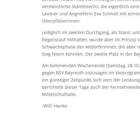
vermeintliche Stammsechs, die eigentlich eine
Lautner und Angreiferin Eva Schmitt mit einrec
Oberpfälzerinnen.
Lediglich im zweiten Durchgang, als Stanic un
Regenstauf mithalten, wurde aber im Prinzip st
Schwächephase der Altdorferinnen, die aber 
Sieg feiern konnten. Der zweite Platz in der B
Am kommenden Wochenende (Samstag, 28.10, 14.3
gegen BSV Bayreuth sozusagen im Vorprogramm
ein günstiger Zeitpunkt, sich vorn der Leistu
berichtete dieser Tage auch der Fernsehsende
Mittelschulhalle.
-Willi Hanke-