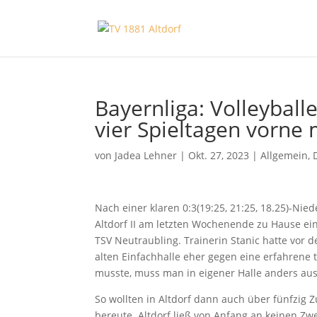
Bayernliga: Volleyball
vier Spieltagen vorne 
von
Jadea Lehner
|
Okt. 27, 2023
|
Allgemein
,
Nach einer klaren 0:3(19:25, 21:25, 18.25)-Ni
Altdorf II am letzten Wochenende zu Hause ein
TSV Neutraubling. Trainerin Stanic hatte vor 
alten Einfachhalle eher gegen eine erfahrene
musste, muss man in eigener Halle anders ausg
So wollten in Altdorf dann auch über fünfzig 
bereute. Altdorf ließ von Anfang an keinen Z