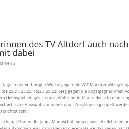
erinnen des TV Altdorf auch nach
mit dabei
Damen 2
ederlage in der vorherigen Woche gegen die VGF Marktredwitz gelan
 3:1(25:21, 25:23, 16:25, 25:22)-Sieg gegen die Angstgegnerinnen 
dem Heimspiel einiges zu tun: „Während in Markredwitz in einer en
 tschechische Auswahl vor nahezu null Zuschauern gespielt werde
erichtet sein.“
Zuschauer/-innen die junge Mannschaft sehen, was letztlich niema
weifel aufkommen, wer sozusagen in diesem Hause das Sagen hat. D