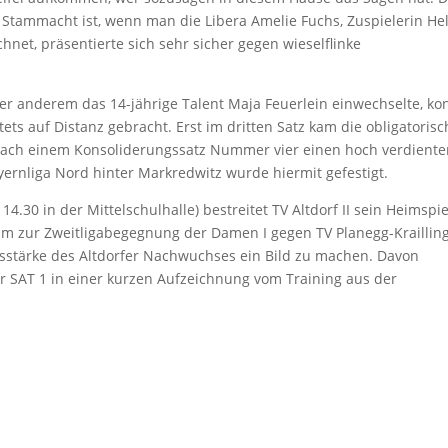
 Stammacht ist, wenn man die Libera Amelie Fuchs, Zuspielerin He
hnet, präsentierte sich sehr sicher gegen wieselflinke
ter anderem das 14-jährige Talent Maja Feuerlein einwechselte, ko
ets auf Distanz gebracht. Erst im dritten Satz kam die obligatorisc
nach einem Konsoliderungssatz Nummer vier einen hoch verdient
ayernliga Nord hinter Markredwitz wurde hiermit gefestigt.
0 in der Mittelschulhalle) bestreitet TV Altdorf II sein Heimspie
 zur Zweitligabegegnung der Damen I gegen TV Planegg-Krailling
ngsstärke des Altdorfer Nachwuchses ein Bild zu machen. Davon
r SAT 1 in einer kurzen Aufzeichnung vom Training aus der