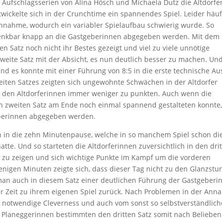
 Aufschlagsserien von Alina Hösch und Michaela Dutz die Altdorfe
wickelte sich in der Crunchtime ein spannendes Spiel. Leider häu
 Annahme, wodurch ein variabler Spielaufbau schwierig wurde. So
4 denkbar knapp an die Gastgeberinnen abgegeben werden. Mit dem
en Satz noch nicht ihr Bestes gezeigt und viel zu viele unnötige
zweite Satz mit der Absicht, es nun deutlich besser zu machen. Un
nd es konnte mit einer Führung von 8:5 in die erste technische Au
iten Satzes zeigten sich ungewohnte Schwächen in der Altdorfer
 den Altdorferinnen immer weniger zu punkten. Auch wenn die
n zweiten Satz am Ende noch einmal spannend gestalteten konnte
eberinnen abgegeben werden.
 in die zehn Minutenpause, welche in so manchem Spiel schon die
e. Und so starteten die Altdorferinnen zuversichtlich in den dri
ll zu zeigen und sich wichtige Punkte im Kampf um die vorderen
enigen Minuten zeigte sich, dass dieser Tag nicht zu den Glanzst
ef man auch in diesem Satz einer deutlichen Führung der Gastgeberi
ner Zeit zu ihrem eigenen Spiel zurück. Nach Problemen in der An
e notwendige Cleverness und auch vom sonst so selbstverständlic
ie Planeggerinnen bestimmten den dritten Satz somit nach Belieben