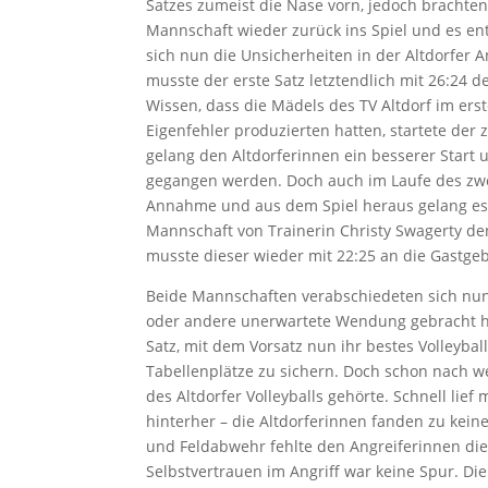
Satzes zumeist die Nase vorn, jedoch brachten
Mannschaft wieder zurück ins Spiel und es ent
sich nun die Unsicherheiten in der Altdorfer
musste der erste Satz letztendlich mit 26:2
Wissen, dass die Mädels des TV Altdorf im erst
Eigenfehler produzierten hatten, startete der 
gelang den Altdorferinnen ein besserer Start u
gegangen werden. Doch auch im Laufe des zwe
Annahme und aus dem Spiel heraus gelang es
Mannschaft von Trainerin Christy Swagerty de
musste dieser wieder mit 22:25 an die Gastg
Beide Mannschaften verabschiedeten sich nun
oder andere unerwartete Wendung gebracht hatt
Satz, mit dem Vorsatz nun ihr bestes Volleyba
Tabellenplätze zu sichern. Doch schon nach w
des Altdorfer Volleyballs gehörte. Schnell li
hinterher – die Altdorferinnen fanden zu kei
und Feldabwehr fehlte den Angreiferinnen di
Selbstvertrauen im Angriff war keine Spur. D