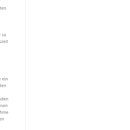
r
ften
d so
szeit
,
 ein
tten
unden
nnen
nahme
hen