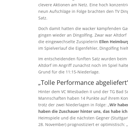
clevere Aktionen am Netz. Eine hoch konzentri
neun Aufschläge in Folge brachten den TV Ding
Satz.
Doch damit hatten die wacker kämpfenden Gast
gingen wieder an Dingolfing. Zwar war Altdorf
die eingewechselte Zuspielerin
Ellen Heimbur
im Spielverlauf die Eigenfehler, Dingolfing h
Im entscheidenden fünften Satz wurden beim S
Altdorf im Angriff zunächst noch im Spiel ha
Grund für die 11:15-Niederlage.
„Tolle Performance abgeliefert
Hinter dem VC Wiesbaden II und der TG Bad Sod
Mannschaften haben 14 Punkte auf ihrem Konto.
trotz der zwei Niederlagen in Folge: „
Wir habe
haben die Zuschauer hinter uns, das habe ic
Heimspiele und die nächsten Gegner (Stuttgar
28. November) prognostiziert er optimistisch: 