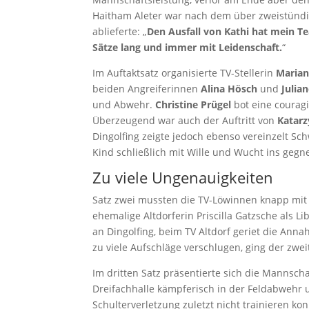
Haitham Aleter war nach dem über zweistünd
ablieferte: „
Den Ausfall von Kathi hat mein 
Sätze lang und immer mit Leidenschaft.
“
Im Auftaktsatz organisierte TV-Stellerin
Marian
beiden Angreiferinnen
Alina Hösch
und
Julia
und Abwehr.
Christine Prügel
bot eine courag
Überzeugend war auch der Auftritt von
Katarz
Dingolfing zeigte jedoch ebenso vereinzelt Sch
Kind schließlich mit Wille und Wucht ins gegne
Zu viele Ungenauigkeiten
Satz zwei mussten die TV-Löwinnen knapp mit 
ehemalige Altdorferin Priscilla Gatzsche als 
an Dingolfing, beim TV Altdorf geriet die An
zu viele Aufschläge verschlugen, ging der zwei
Im dritten Satz präsentierte sich die Mannsch
Dreifachhalle kämpferisch in der Feldabwehr
Schulterverletzung zuletzt nicht trainieren k