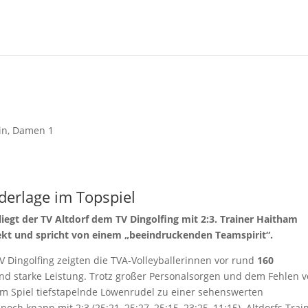
in
,
Damen 1
derlage im Topspiel
rliegt der TV Altdorf dem TV Dingolfing mit 2:3. Trainer Haitham
ekt und spricht von einem „beeindruckenden Teamspirit“.
V Dingolfing zeigten die TVA-Volleyballerinnen vor rund
160
und starke Leistung. Trotz großer Personalsorgen und dem Fehlen 
em Spiel tiefstapelnde Löwenrudel zu einer sehenswerten
ch knapp mit 2:3 (25:21, 25:27, 25:15, 23:25, 11:15). Altdorfs Trai