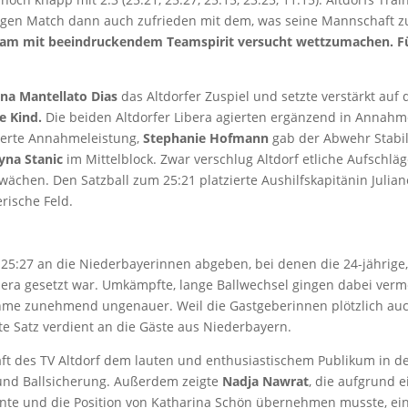
igen Match dann auch zufrieden mit dem, was seine Mannschaft z
Team mit beeindruckendem Teamspirit versucht wettzumachen. F
na Mantellato Dias
das Altdorfer Zuspiel und setzte verstärkt auf 
ne Kind.
Die beiden Altdorfer Libera agierten ergänzend in Annah
ierte Annahmeleistung,
Stephanie Hofmann
gab der Abwehr Stabili
yna Stanic
im Mittelblock. Zwar verschlug Altdorf etliche Aufschläg
wächen. Den Satzball zum 25:21 platzierte Aushilfskapitänin Julian
rische Feld.
25:27 an die Niederbayerinnen abgeben, bei denen die 24-jährige
Libera gesetzt war. Umkämpfte, lange Ballwechsel gingen dabei verm
nahme zunehmend ungenauer. Weil die Gastgeberinnen plötzlich au
te Satz verdient an die Gäste aus Niederbayern.
aft des TV Altdorf dem lauten und enthusiastischem Publikum in d
 und Ballsicherung. Außerdem zeigte
Nadja Nawrat
, die aufgrund e
onnte und die Position von Katharina Schön übernehmen musste, ei