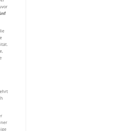
uvor
ünf
die
me
tät.
e,
e
,
ehrt
ch
er
iner
nige