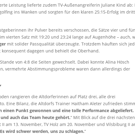
erte Leistung lieferte zudem TV-Außenangreiferin Juliane Kind ab: 
olfing ins Wanken und sorgten für den klaren 25:15-Erfolg im drit
geberinnen ihr Pulver bereits verschossen, die Sätze vier und fü
 im vierten Satz mit 19:20 und 23:24 lange auf Augenhöhe – auch, w
ger
mit solider Passqualität überzeugte. Trotzdem häuften sich je
ielt konsequent dagegen und behielt die Oberhand.
tande von 4:8 die Seiten gewechselt. Dabei konnte Alina Hösch
lten, vermehrte Abstimmungsprobleme waren dann allerdings der
“
en rangieren die Altdorferinnen auf Platz drei, alle drei
 Eine Bilanz, die Altdorfs Trainer Haitham Aleter zufrieden stim
n einen Punkt gewonnen und eine tolle Performance abgeliefert.
h und auch das Team heute gehört.
“ Mit Blick auf die drei nächste
t II am 13. November, TV Holz am 20. November und Vilsbiburg II 
„
Es wird schwer werden, uns zu schlagen.
“