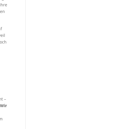
Ihre
ten
nf
eil
doch
mt –
 Wir
n
am