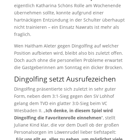
eigentlich Katharina Schöns Rolle am Wochenende
übernehmen sollte, konnte aufgrund einer
hartnäckigen Entzündung in der Schulter überhaupt
nicht trainieren – ein Einsatz Nawrats ist mehr als
fraglich.
Wen Haitham Aleter gegen Dingolfing auf welcher
Position aufbieten wird, bleibt also bis zuletzt offen.
Doch auch ohne die personellen Probleme erwartet
die Gastgeberinnen am Sonntag ein dicker Brocken.
Dingolfing setzt Ausrufezeichen
Dingolfing präsentierte sich zuletzt in sehr guter
Form, neben dem 3:1-Sieg gegen den SV Lohhof
gelang dem TVD ein glatter 3:0-Sieg beim VC
Wiesbaden II. „
Ich denke, in diesem Spiel wird
Dingolfing die Favoritenrolle einnehmen
“, stellt
Juliane Kind klar, die vor dem Duell ob der großen
Personalsorgen im Löwenrudel lieber tiefstapelt:
„
Für uns gilt es, alles zu geben, um möglichst viele