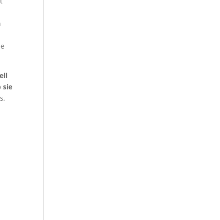
t
n
ne
ell
 sie
s,
a