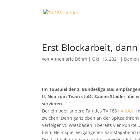
Erst Blockarbeit, dann
von
Annemarie Böhm
|
Okt. 16, 2021
|
Damen
Im Topspiel der 2. Bundesliga Süd empfange
II. Neu zum Team stößt Sabine Stadler, die e
servieren.
Der ein oder andere Fan des TV 1881
Altdorf
mu
zwicken: Denn ganz oben an der Spitze thront i
Verfolger VC Wiesbaden II bereits vier Punkte. 
beim Heimspiel vergangenen Samstagabend (3:1
Dreifachhalle, ehe er den Satz unvollendet ste