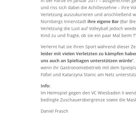
In der Partie im Januar 2017 – ausgerechnet 
und riss sich dabei die Achillessehne – ihre V
Verletzung auszukurieren und anschließend wi
Nürnbergs Innenstadt
ihre eigene Bar
(Bar Bie
Verletzung die Lust auf Volleyball jedoch wied
Kind zu und fragte, ob sie ein paar Mal beim 
Verlernt hat sie ihren Sport während dieser Ze
leider mit vielen Verletzten zu kämpfen haben
uns auch an Spieltagen unterstützen würde
“
wenn ihr Gastronomiebetrieb mit dem Spielplan
Fößel und Katarzyna Stanic am Netz unterstüt
Info:
Im Heimspiel gegen den VC Wiesbaden II wen
bedingte Zuschauerobergrenze sowie die Maske
Daniel Frasch