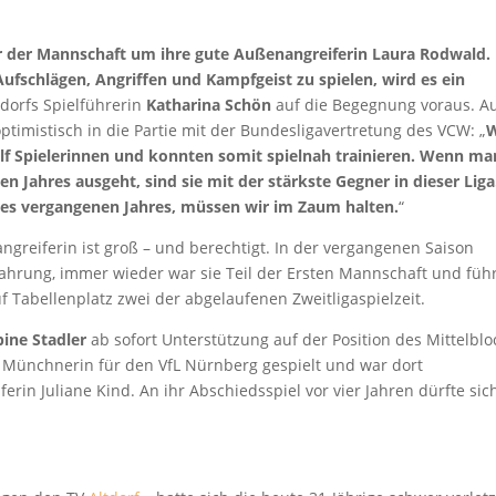
 der Mannschaft um ihre gute Außenangreiferin Laura Rodwald.
Aufschlägen, Angriffen und Kampfgeist zu spielen, wird es ein
ltdorfs Spielführerin
Katharina Schön
auf die Begegnung voraus. A
optimistisch in die Partie mit der Bundesligavertretung des VCW: „
W
lf Spielerinnen und konnten somit spielnah trainieren. Wenn ma
 Jahres ausgeht, sind sie mit der stärkste Gegner in dieser Liga
des vergangenen Jahres, müssen wir im Zaum halten.
“
greiferin ist groß – und berechtigt. In der vergangenen Saison
fahrung, immer wieder war sie Teil der Ersten Mannschaft und füh
f Tabellenplatz zwei der abgelaufenen Zweitligaspielzeit.
bine Stadler
ab sofort Unterstützung auf der Position des Mittelblo
 Münchnerin für den VfL Nürnberg gespielt und war dort
rin Juliane Kind. An ihr Abschiedsspiel vor vier Jahren dürfte sic