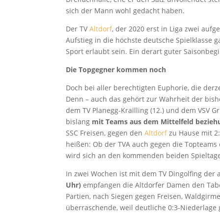
sich der Mann wohl gedacht haben.
Der TV
Altdorf
, der 2020 erst in Liga zwei aufg
Aufstieg in die höchste deutsche Spielklasse 
Sport erlaubt sein. Ein derart guter Saisonbegi
Die Topgegner kommen noch
Doch bei aller berechtigten Euphorie, die derz
Denn – auch das gehört zur Wahrheit der bish
dem TV Planegg-Krailling (12.) und dem VSV Gr
bislang
mit Teams aus dem Mittelfeld bezieh
SSC Freisen, gegen den
Altdorf
zu Hause mit 2:3
heißen: Ob der TVA auch gegen die Topteams de
wird sich an den kommenden beiden Spieltag
In zwei Wochen ist mit dem TV Dingolfing der a
Uhr)
empfangen die Altdorfer Damen den Tabell
Partien, nach Siegen gegen Freisen, Waldgirm
überraschende, weil deutliche 0:3-Niederlage 