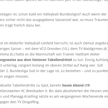
estiegen ist, schon bald ein Volleyball-Bundesligist? Auch wenn der
ganz sicher nicht das ausgegebene Saisonziel war, so muss Träume
nn trägt freilich dazu bei.
eit im Altdorfer Volleyball-Umfeld herrscht, ist auch Demut angebr
erigen Saison – mit dem VCO Dresden (10.), dem TV Waldgirmes (8.)
imma (6.) hatte es die Mannschaft von Trainer Haitham Aleter
ungsweise aus dem hinteren Tabellendrittel
zu tun. Einzig Aufstei
 unterlag, rangiert bislang im oberen Drittel auf Rang vier. Soll
r 2. Bundesliga Süd in der Lage ist, zu bestehen – und zu punkte
en zeigen müssen.
ktuelle Tabellendritte zu Gast, bereits
heute Abend (19
enzweiten VC Wiesbaden II. Bis dato absolvierten die Hessen vie
es und Planegg-Krailling setzte es am vergangenen Wochenende e
gegen den TV Dingolfing.