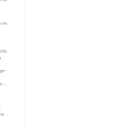
n im
acht.
,
ger
n -,
r
ine