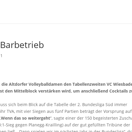
 Barbetrieb
 1
n die Altdorfer Volleyballdamen den Tabellenzweiten VC Wiesbad
rst den Mittelblock verstärken wird, um anschließend Cocktails z
ss sich beim Blick auf die Tabelle der 2. Bundesliga Süd immer
hr TVA, mit vier Siegen aus fünf Partien beträgt der Vorsprung auf
„
Wenn das so weitergeht
“, sagte einer der 150 begeisterten Zusc
-Sieg gegen Planegg-Krailling) auf der gut gefüllten Tribüne der
hen ließ. „Dann spielen wir im nächsten Jahr in der Bundesliga“, dü