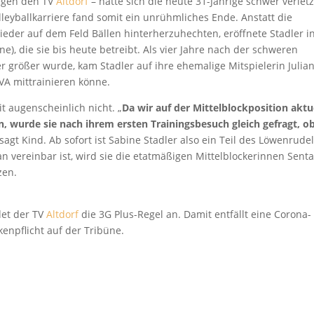
gegen den TV
Altdorf
– hatte sich die heute 31-Jährige schwer verletz
olleyballkarriere fand somit ein unrühmliches Ende. Anstatt die
eder auf dem Feld Bällen hinterherzuhechten, eröffnete Stadler i
ne), die sie bis heute betreibt. Als vier Jahre nach der schweren
er größer wurde, kam Stadler auf ihre ehemalige Mitspielerin Julia
TVA mittrainieren könne.
it augenscheinlich nicht. „
Da wir auf der Mittelblockposition aktu
, wurde sie nach ihrem ersten Trainingsbesuch gleich gefragt, ob
, sagt Kind. Ab sofort ist Sabine Stadler also ein Teil des Löwenrudel
 vereinbar ist, wird sie die etatmäßigen Mittelblockerinnen Sent
zen.
det der TV
Altdorf
die 3G Plus-Regel an. Damit entfällt eine Corona-
npflicht auf der Tribüne.