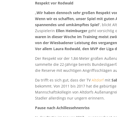
Respekt vor Rodwald
„
Wir haben dennoch sehr großen Respekt vor
Wenn wir es schaffen, unser Spiel mit guten 
spannendes und umkämpftes Spiel
“, blickt A
Zuspielerin
Ellen Heimburger
geht vorsichtig 
waren in dieser Woche im Training meist zwö
von der Wiesbadener Leistung des vergangenen
Vor allem Laura Rodwald, den MVP der Liga 
Der Respekt vor der 1,84-Meter großen Außenan
sammelte die 22-Jährige bereits Bundesligaer
die Reserve mit wuchtigen Angriffsschlägen au
Da trifft es sich gut, dass der TV
Altdorf
mit
Sa
bekommt. Von 2011 bis 2017 hat die gebürtige
Mannschaftskollegin von Altdorfs Außenangreife
Stadler allerdings nur ungern erinnern.
Pause nach Achillessehnenriss