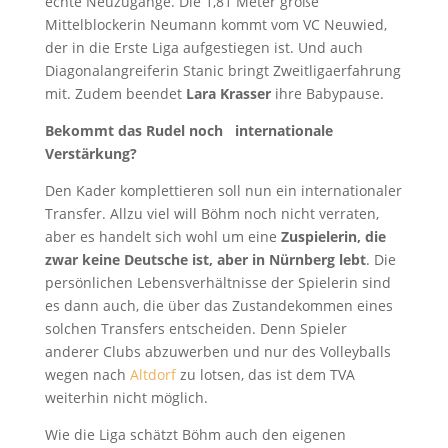
echte Neuzugänge. Die 1,81 Meter große
Mittelblockerin Neumann kommt vom VC Neuwied,
der in die Erste Liga aufgestiegen ist. Und auch
Diagonalangreiferin Stanic bringt Zweitligaerfahrung
mit. Zudem beendet
Lara Krasser
ihre Babypause.
Bekommt das Rudel noch
internationale
Verst
ä
rkung?
Den Kader komplettieren soll nun ein internationaler
Transfer. Allzu viel will Böhm noch nicht verraten,
aber es handelt sich wohl um eine
Zuspielerin, die
zwar keine Deutsche ist, aber in Nürnberg lebt
. Die
persönlichen Lebensverhältnisse der Spielerin sind
es dann auch, die über das Zustandekommen eines
solchen Transfers entscheiden. Denn Spieler
anderer Clubs abzuwerben und nur des Volleyballs
wegen nach
Altdorf
zu lotsen, das ist dem TVA
weiterhin nicht möglich.
Wie die Liga schätzt Böhm auch den eigenen