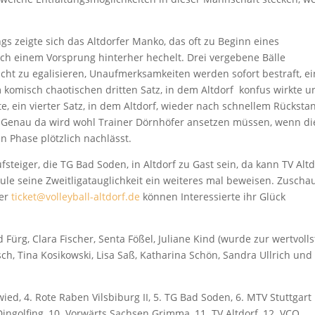
gs zeigte sich das Altdorfer Manko, das oft zu Beginn eines
ch einem Vorsprung hinterher hechelt. Drei vergebene Bälle
cht zu egalisieren, Unaufmerksamkeiten werden sofort bestraft, ei
m komisch chaotischen dritten Satz, in dem Altdorf konfus wirkte u
e, ein vierter Satz, in dem Altdorf, wieder nach schnellem Rücksta
. Genau da wird wohl Trainer Dörnhöfer ansetzen müssen, wenn di
n Phase plötzlich nachlässt.
fsteiger, die TG Bad Soden, in Altdorf zu Gast sein, da kann TV Altd
hule seine Zweitligatauglichkeit ein weiteres mal beweisen. Zuscha
ter
ticket@volleyball-altdorf.de
können Interessierte ihr Glück
d Fürg, Clara Fischer, Senta Fößel, Juliane Kind (wurde zur wertvoll
sch, Tina Kosikowski, Lisa Saß, Katharina Schön, Sandra Ullrich und
wied, 4. Rote Raben Vilsbiburg II, 5. TG Bad Soden, 6. MTV Stuttgart I
 Dingolfing, 10. Vorwärts Sachsen Grimma, 11. TV Altdorf, 12. VCO