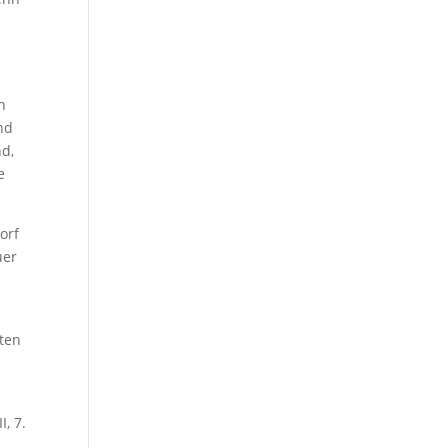
n
nd
nd,
e
orf
uer
sten
I, 7.