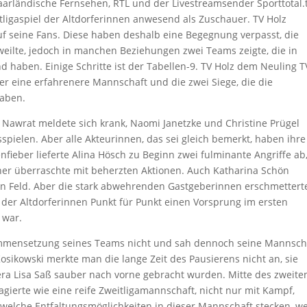
arländische Fernsehen, RTL und der Livestreamsender Sporttotal.t
ligaspiel der Altdorferinnen anwesend als Zuschauer. TV Holz
uf seine Fans. Diese haben deshalb eine Begegnung verpasst, die
weilte, jedoch in manchen Beziehungen zwei Teams zeigte, die in
d haben. Einige Schritte ist der Tabellen-9. TV Holz dem Neuling T
t er eine erfahrenere Mannschaft und die zwei Siege, die die
haben.
ja Nawrat meldete sich krank, Naomi Janetzke und Christine Prügel
pielen. Aber alle Akteurinnen, das sei gleich bemerkt, haben ihre
ieber lieferte Alina Hösch zu Beginn zwei fulminante Angriffe ab
cher überraschte mit beherzten Aktionen. Auch Katharina Schön
en Feld. Aber die stark abwehrenden Gastgeberinnen erschmettert
 der Altdorferinnen Punkt für Punkt einen Vorsprung im ersten
 war.
ammensetzung seines Teams nicht und sah dennoch seine Mannsch
sikowski merkte man die lange Zeit des Pausierens nicht an, sie
ibera Lisa Saß sauber nach vorne gebracht wurden. Mitte des zweite
erte wie eine reife Zweitligamannschaft, nicht nur mit Kampf,
welche Entfaltungsmöglichkeiten in dieser Mannschaft stecken, w