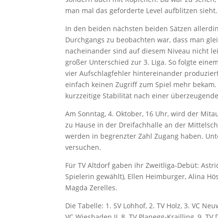
man mal das geforderte Level aufblitzen sieht.
In den beiden nächsten beiden Sätzen allerdin
Durchgangs zu beobachten war, dass man glei
nacheinander sind auf diesem Niveau nicht lei
großer Unterschied zur 3. Liga. So folgte eine
vier Aufschlagfehler hintereinander produziert
einfach keinen Zugriff zum Spiel mehr bekam
kurzzeitige Stabilität nach einer überzeugende
Am Sonntag, 4. Oktober, 16 Uhr, wird der Mitau
zu Hause in der Dreifachhalle an der Mittelsc
werden in begrenzter Zahl Zugang haben. Un
versuchen.
Für TV Altdorf gaben ihr Zweitliga-Debüt: Astri
Spielerin gewählt), Ellen Heimburger, Alina Hö
Magda Zerelles.
Die Tabelle: 1. SV Lohhof, 2. TV Holz, 3. VC Neu
VC Wiesbaden II, 8. TV Planegg-Krailling, 9. TV