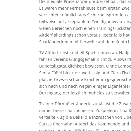
Die mediale Präsenz war unübersehbar, das Sa
Es waren mehr Fernsehleute beim ersten Zweit
verzichtete nämlich aus Sicherheitsgründen a
teilweise auf akzeptablem Zweitliganiveau ver
vielen Bereichen noch einen Trainingsrückstan
Altdorf allerdings schon voraus, jedenfalls ha
Saarländerinnen mittlerweile auf dem Konto 
TV Altdorf reiste mit elf Spielerinnen an, Nad
fahren vereinbarungsgemäß nicht zu Auswärtss
Bundesligatauglichkeit bewiesen. Ohne Lampenf
Senta Fößel blockte zuverlässig und Clara Fis
platzierte zwei schöne Kracher im gegnerisch
sich nach und nach wegen einiger Eigenfehler
Durchgang, der letztlich mühelos zu verwalten
Trainer Dörnhöfer änderte zunächst die Zus
immer besser harmonieren. Zuspielerin Tina Ko
verteilte klug die Bälle, die inzwischen von L
Satzes übernahm Altdorf das Kommando und agi
sondern auch mit Köpfchen. Da war zu sehen, 