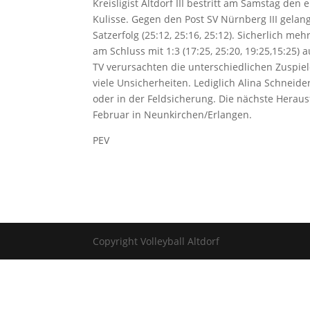
Kreisligist Altdorf III bestritt am Samstag den
Kulisse. Gegen den Post SV Nürnberg III gelan
Satzerfolg (25:12, 25:16, 25:12). Sicherlich m
am Schluss mit 1:3 (17:25, 25:20, 19:25,15:25
TV verursachten die unterschiedlichen Zuspie
viele Unsicherheiten. Lediglich Alina Schneider
oder in der Feldsicherung. Die nächste Herau
Februar in Neunkirchen/Erlangen.
PEV
Copyright Volleyball Altdorf