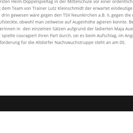
 ersten Heim-Doppelspieltag in der Mittelschule vor einer ordentlic
g dem Team von Trainer Lutz Kleinschmidt der erwartet eindeutige
ehr drin gewesen wäre gegen den TSV Neunkirchen a.B. II, gegen di
) aufsteckte, obwohl man zeitweise auf Augenhöhe agieren konnte. B
lerinnen in den einzelnen Sätzen aufgrund der lädierten Maja Aue
 spielte couragiert ihren Part durch, sei es beim Aufschlag, im Angr
sforderung für die Altdorfer Nachswuchstruppe steht an am 05.