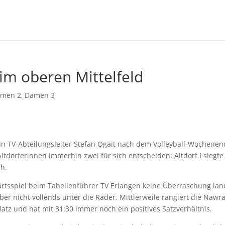
im oberen Mittelfeld
men 2
,
Damen 3
n TV-Abteilungsleiter Stefan Ogait nach dem Volleyball-Wochene
ltdorferinnen immerhin zwei für sich entscheiden: Altdorf I siegte
ch.
wärtsspiel beim Tabellenführer TV Erlangen keine Überraschung lan
aber nicht vollends unter die Räder. Mittlerweile rangiert die Nawra
atz und hat mit 31:30 immer noch ein positives Satzverhältnis.