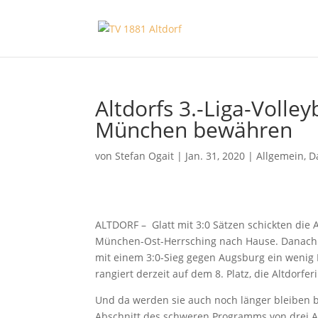
Altdorfs 3.-Liga-Volle
München bewähren
von
Stefan Ogait
|
Jan. 31, 2020
|
Allgemein
,
D
ALTDORF – Glatt mit 3:0 Sätzen schickten die 
München-Ost-Herrsching nach Hause. Danach s
mit einem 3:0-Sieg gegen Augsburg ein wenig
rangiert derzeit auf dem 8. Platz, die Altdorf
Und da werden sie auch noch länger bleiben 
Abschnitt des schweren Programms von drei A