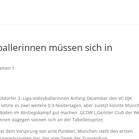
yballerinnen müssen sich in
amen 1
Altdorfer 3.-Liga-Volleyballerinnen Anfang Dezember den VC DJK
etzte es zwei weitere 0:3-Niederlagen, aber zuletzt konnte Münc
 Boden im Abstiegskampf gut machen. GCDW („Geilster Club der We
erinnen dagegen sonnen sich an der Tabellenspitze.
bei dem Vorsprung von acht Punkten. München stellt den ersten
uswärtsspielen dar, das vom Team des Trainerduos