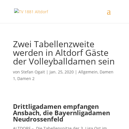
Zwei Tabellenzweite
werden in Altdorf Gäste
der Volleyballdamen sein
von
Stefan Ogait
|
Jan. 25, 2020
|
Allgemein
,
Damen
1
,
Damen 2
Drittligadamen empfangen
Ansbach, die Bayernligadamen
Neudrossenfeld
ALTDORF – Die Tabellenspitze der 3. Liga Ost im