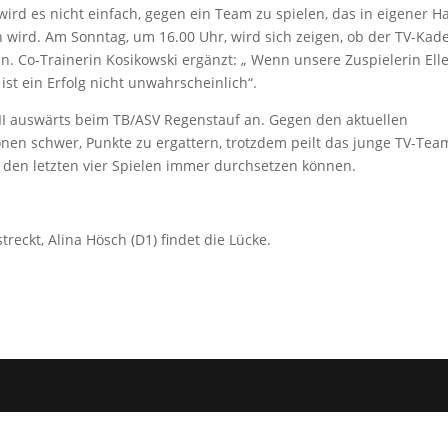
ird es nicht einfach, gegen ein Team zu spielen, das in eigener Ha
n wird. Am Sonntag, um 16.00 Uhr, wird sich zeigen, ob der TV-Kad
nn. Co-Trainerin Kosikowski ergänzt: „ Wenn unsere Zuspielerin Ell
ist ein Erfolg nicht unwahrscheinlich“.
f II auswärts beim TB/ASV Regenstauf an. Gegen den aktuellen
nen schwer, Punkte zu ergattern, trotzdem peilt das junge TV-Tea
n den letzten vier Spielen immer durchsetzen können.
reckt, Alina Hösch (D1) findet die Lücke.