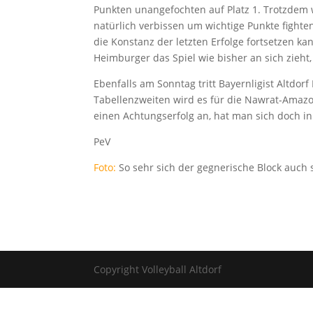
Punkten unangefochten auf Platz 1. Trotzdem w
natürlich verbissen um wichtige Punkte fighte
die Konstanz der letzten Erfolge fortsetzen ka
Heimburger das Spiel wie bisher an sich zieht, 
Ebenfalls am Sonntag tritt Bayernligist Altdor
Tabellenzweiten wird es für die Nawrat-Amazo
einen Achtungserfolg an, hat man sich doch i
PeV
Foto:
So sehr sich der gegnerische Block auch st
Copyright Volleyball Altdorf