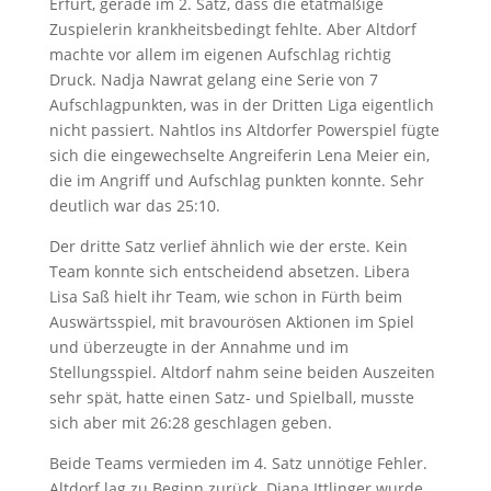
Erfurt, gerade im 2. Satz, dass die etatmäßige
Zuspielerin krankheitsbedingt fehlte. Aber Altdorf
machte vor allem im eigenen Aufschlag richtig
Druck. Nadja Nawrat gelang eine Serie von 7
Aufschlagpunkten, was in der Dritten Liga eigentlich
nicht passiert. Nahtlos ins Altdorfer Powerspiel fügte
sich die eingewechselte Angreiferin Lena Meier ein,
die im Angriff und Aufschlag punkten konnte. Sehr
deutlich war das 25:10.
Der dritte Satz verlief ähnlich wie der erste. Kein
Team konnte sich entscheidend absetzen. Libera
Lisa Saß hielt ihr Team, wie schon in Fürth beim
Auswärtsspiel, mit bravourösen Aktionen im Spiel
und überzeugte in der Annahme und im
Stellungsspiel. Altdorf nahm seine beiden Auszeiten
sehr spät, hatte einen Satz- und Spielball, musste
sich aber mit 26:28 geschlagen geben.
Beide Teams vermieden im 4. Satz unnötige Fehler.
Altdorf lag zu Beginn zurück. Diana Ittlinger wurde