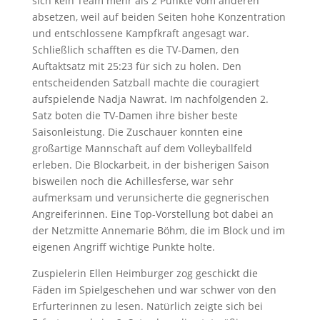
sich kein Team mehr als 2 Punkte vom anderen
absetzen, weil auf beiden Seiten hohe Konzentration
und entschlossene Kampfkraft angesagt war.
Schließlich schafften es die TV-Damen, den
Auftaktsatz mit 25:23 für sich zu holen. Den
entscheidenden Satzball machte die couragiert
aufspielende Nadja Nawrat. Im nachfolgenden 2.
Satz boten die TV-Damen ihre bisher beste
Saisonleistung. Die Zuschauer konnten eine
großartige Mannschaft auf dem Volleyballfeld
erleben. Die Blockarbeit, in der bisherigen Saison
bisweilen noch die Achillesferse, war sehr
aufmerksam und verunsicherte die gegnerischen
Angreiferinnen. Eine Top-Vorstellung bot dabei an
der Netzmitte Annemarie Böhm, die im Block und im
eigenen Angriff wichtige Punkte holte.
Zuspielerin Ellen Heimburger zog geschickt die
Fäden im Spielgeschehen und war schwer von den
Erfurterinnen zu lesen. Natürlich zeigte sich bei