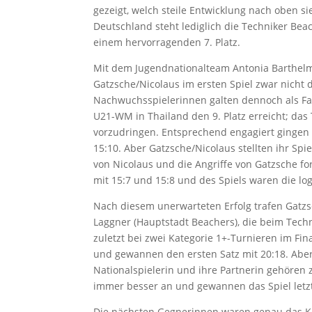
gezeigt, welch steile Entwicklung nach oben si
Deutschland steht lediglich die Techniker Bea
einem hervorragenden 7. Platz.
Mit dem Jugendnationalteam Antonia Barthelm
Gatzsche/Nicolaus im ersten Spiel zwar nicht
Nachwuchsspielerinnen galten dennoch als Fa
U21-WM in Thailand den 9. Platz erreicht; das
vorzudringen. Entsprechend engagiert gingen
15:10. Aber Gatzsche/Nicolaus stellten ihr Sp
von Nicolaus und die Angriffe von Gatzsche f
mit 15:7 und 15:8 und des Spiels waren die l
Nach diesem unerwarteten Erfolg trafen Gatzs
Laggner (Hauptstadt Beachers), die beim Tech
zuletzt bei zwei Kategorie 1+-Turnieren im Fi
und gewannen den ersten Satz mit 20:18. Aber
Nationalspielerin und ihre Partnerin gehören 
immer besser an und gewannen das Spiel letztl
Die nächsten Gegnerinnen waren genau das K