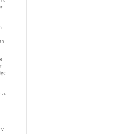
ur
r
n
 an
de
r
ige
e zu
TV