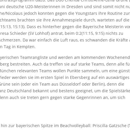
i deutsche U20-Meisterinnen in Dresden und sind somit nicht n
che/Nicolaus jedoch konnten gegen die Youngstars ihre Routine zu
eachteams brachten sie ihre Annahmespiele durch, warteten auf die
5:13, 15:13). Dass es hinterher gegen die Bayerische Meisterin vo
resa Schieder (SV Lohhof) antrat, beim 0:2(11:15, 9:15) nichts zu
chmerzen. Da war einfach die Luft raus, es schwanden die Kräfte
en Tag in Kempten.
er bayerischen Teamrangliste und werden am kommenden Wochenen
berg bestreiten. Auch da treffen sie auf starke Teams, denn alle fü
n München relevanten Teams wollen Punkte sammeln, um eine günst
Wieder werden sie im ersten Spiel in Ebersberg auf ein auswärtiges
Grüne sein (oder ein Team aus Düsseldorf oder Berlin), denn die
ganz Deutschland bekannt und bestens geeignet, um die Spielstärk
 denn auch sie treten gern gegen starke Gegenrinnen an, um sich
hin zur bayerischen Spitze im Beachvolleyball: Priscilla Gatzsche (