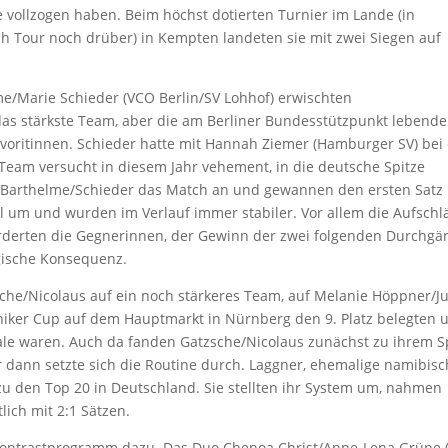
e vollzogen haben. Beim höchst dotierten Turnier im Lande (in
ch Tour noch drüber) in Kempten landeten sie mit zwei Siegen auf
e/Marie Schieder (VCO Berlin/SV Lohhof) erwischten
 das stärkste Team, aber die am Berliner Bundesstützpunkt lebend
voritinnen. Schieder hatte mit Hannah Ziemer (Hamburger SV) bei
 Team versucht in diesem Jahr vehement, in die deutsche Spitze
 Barthelme/Schieder das Match an und gewannen den ersten Satz 
iel um und wurden im Verlauf immer stabiler. Vor allem die Aufschl
orderten die Gegnerinnen, der Gewinn der zwei folgenden Durchgä
ogische Konsequenz.
che/Nicolaus auf ein noch stärkeres Team, auf Melanie Höppner/Ju
niker Cup auf dem Hauptmarkt in Nürnberg den 9. Platz belegten 
nale waren. Auch da fanden Gatzsche/Nicolaus zunächst zu ihrem S
 dann setzte sich die Routine durch. Laggner, ehemalige namibis
zu den Top 20 in Deutschland. Sie stellten ihr System um, nahmen
ich mit 2:1 Sätzen.
ontrastprogramm dazu. Das Duo Chenoa Christ/Anne-Lena Grüne 