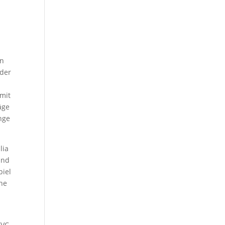
en
 der
mit
äge
nge
lia
und
piel
che
(VC