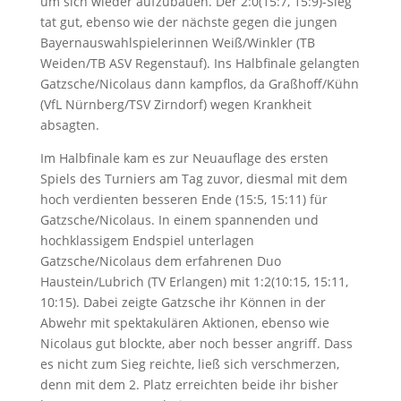
um sich wieder aufzubauen. Der 2:0(15:7, 15:9)-Sieg
tat gut, ebenso wie der nächste gegen die jungen
Bayernauswahlspielerinnen Weiß/Winkler (TB
Weiden/TB ASV Regenstauf). Ins Halbfinale gelangten
Gatzsche/Nicolaus dann kampflos, da Graßhoff/Kühn
(VfL Nürnberg/TSV Zirndorf) wegen Krankheit
absagten.
Im Halbfinale kam es zur Neuauflage des ersten
Spiels des Turniers am Tag zuvor, diesmal mit dem
hoch verdienten besseren Ende (15:5, 15:11) für
Gatzsche/Nicolaus. In einem spannenden und
hochklassigem Endspiel unterlagen
Gatzsche/Nicolaus dem erfahrenen Duo
Haustein/Lubrich (TV Erlangen) mit 1:2(10:15, 15:11,
10:15). Dabei zeigte Gatzsche ihr Können in der
Abwehr mit spektakulären Aktionen, ebenso wie
Nicolaus gut blockte, aber noch besser angriff. Dass
es nicht zum Sieg reichte, ließ sich verschmerzen,
denn mit dem 2. Platz erreichten beide ihr bisher