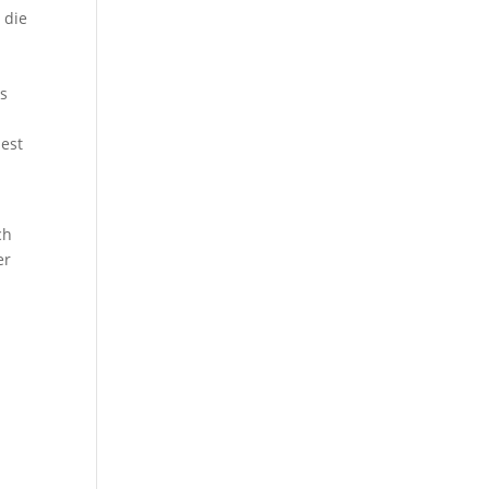
 die
ns
dest
ch
er