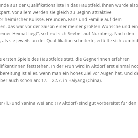
nde aus der Qualifikationsliste in das Hauptfeld, ihnen wurde also
spart. Vor allem werden sie gleich zu Beginn attraktive
r heimischer Kulisse, Freunden, Fans und Familie auf dem
en, das war vor der Saison einer meiner größten Wünsche und ei
meiner Heimat liegt“, so freut sich Seeber auf Nürnberg. Nach den
als sie jeweils an der Qualifikation scheiterte, erfüllte sich zumin
e ersten Spiele des Hauptfelds statt, die Gegnerinnen erfahren
fikantinnen feststehen. In der Früh wird in Altdorf erst einmal no
rbereitung ist alles, wenn man ein hohes Ziel vor Augen hat. Und d
eber auch schon an: 17. – 22.7. in Haiyang (China).
 (li.) und Yanina Weiland (TV Altdorf) sind gut vorbereitet für den