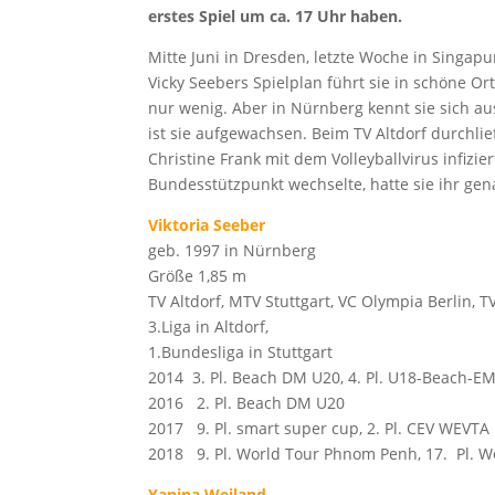
erstes Spiel um ca. 17 Uhr haben.
Mitte Juni in Dresden, letzte Woche in Singa
Vicky Seebers Spielplan führt sie in schöne Or
nur wenig. Aber in Nürnberg kennt sie sich au
ist sie aufgewachsen. Beim TV Altdorf durchlie
Christine Frank mit dem Volleyballvirus infizie
Bundesstützpunkt wechselte, hatte sie ihr gena
Viktoria Seeber
geb. 1997 in Nürnberg
Größe 1,85 m
TV Altdorf, MTV Stuttgart, VC Olympia Berlin, T
3.Liga in Altdorf,
1.Bundesliga in Stuttgart
2014 3. Pl. Beach DM U20, 4. Pl. U18-Beach-E
2016 2. Pl. Beach DM U20
2017 9. Pl. smart super cup, 2. Pl. CEV WEVT
2018 9. Pl. World Tour Phnom Penh, 17. Pl. Wo
Yanina Weiland