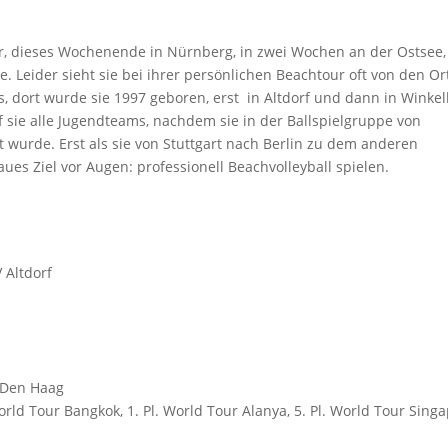
pur, dieses Wochenende in Nürnberg, in zwei Wochen an der Ostsee,
te. Leider sieht sie bei ihrer persönlichen Beachtour oft von den O
s, dort wurde sie 1997 geboren, erst in Altdorf und dann in Winke
f sie alle Jugendteams, nachdem sie in der Ballspielgruppe von
rt wurde. Erst als sie von Stuttgart nach Berlin zu dem anderen
ues Ziel vor Augen: professionell Beachvolleyball spielen.
V Altdorf
M
A Den Haag
rld Tour Bangkok, 1. Pl. World Tour Alanya, 5. Pl. World Tour Sing