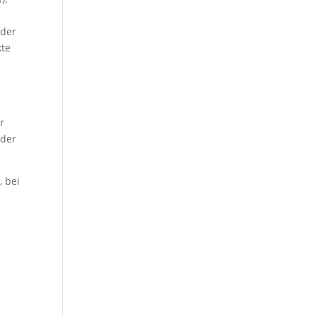
nder
kte
s
r
oder
, bei