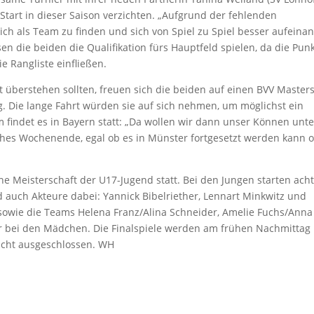
tart in dieser Saison verzichten. „Aufgrund der fehlenden
sich als Team zu finden und sich von Spiel zu Spiel besser aufeina
 die beiden die Qualifikation fürs Hauptfeld spielen, da die Pun
e Rangliste einfließen.
cht überstehen sollten, freuen sich die beiden auf einen BVV Master
. Die lange Fahrt würden sie auf sich nehmen, um möglichst ein
 findet es in Bayern statt: „Da wollen wir dann unser Können unte
eiches Wochenende, egal ob es in Münster fortgesetzt werden kann 
che Meisterschaft der U17-Jugend statt. Bei den Jungen starten acht
auch Akteure dabei: Yannick Bibelriether, Lennart Minkwitz und
sowie die Teams Helena Franz/Alina Schneider, Amelie Fuchs/Anna
r bei den Mädchen. Die Finalspiele werden am frühen Nachmittag
nicht ausgeschlossen. WH