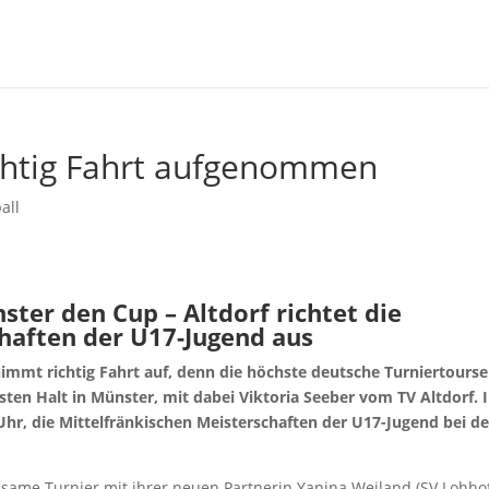
ichtig Fahrt aufgenommen
all
nster den Cup – Altdorf richtet die
haften der U17-Jugend aus
immt richtig Fahrt auf, denn die höchste deutsche Turniertourse
ten Halt in Münster, mit dabei Viktoria Seeber vom TV Altdorf. 
Uhr, die Mittelfränkischen Meisterschaften der U17-Jugend bei d
insame Turnier mit ihrer neuen Partnerin Yanina Weiland (SV Lohhof