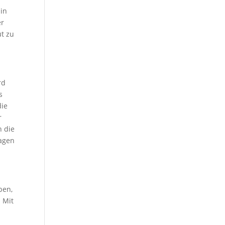
 in
er
ut zu
rd
s
die
r
h die
sagen
ben,
. Mit