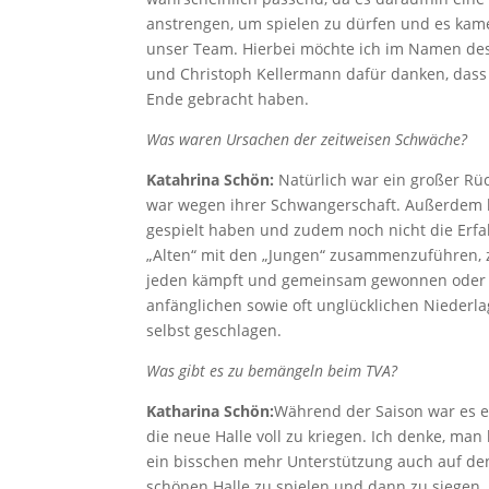
anstrengen, um spielen zu dürfen und es kame
unser Team. Hierbei möchte ich im Namen de
und Christoph Kellermann dafür danken, dass 
Ende gebracht haben.
Was waren Ursachen der zeitweisen Schwäche?
Katahrina Schön:
Natürlich war ein großer Rü
war wegen ihrer Schwangerschaft. Außerdem ha
gespielt haben und zudem noch nicht die Erf
„Alten“ mit den „Jungen“ zusammenzuführen,
jeden kämpft und gemeinsam gewonnen oder v
anfänglichen sowie oft unglücklichen Niederl
selbst geschlagen.
Was gibt es zu bemängeln beim TVA?
Katharina Schön:
Während der Saison war es ei
die neue Halle voll zu kriegen. Ich denke, man
ein bisschen mehr Unterstützung auch auf den 
schönen Halle zu spielen und dann zu siegen,