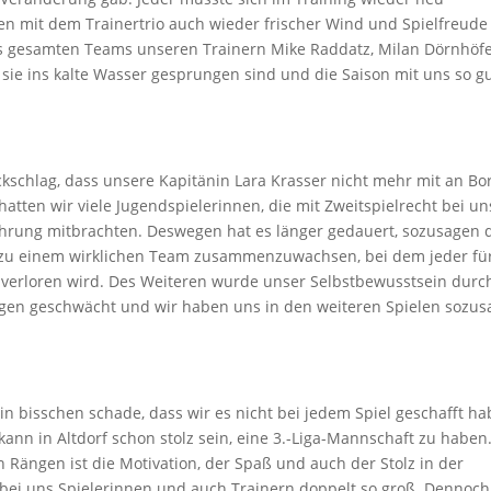
n mit dem Trainertrio auch wieder frischer Wind und Spielfreude
s gesamten Teams unseren Trainern Mike Raddatz, Milan Dörnhöf
sie ins kalte Wasser gesprungen sind und die Saison mit uns so g
ckschlag, dass unsere Kapitänin Lara Krasser nicht mehr mit an Bo
tten wir viele Jugendspielerinnen, die mit Zweitspielrecht bei un
ahrung mitbrachten. Deswegen hat es länger gedauert, sozusagen 
 zu einem wirklichen Team zusammenzuwachsen, bei dem jeder fü
erloren wird. Des Weiteren wurde unser Selbstbewusstsein durc
agen geschwächt und wir haben uns in den weiteren Spielen sozu
n bisschen schade, dass wir es nicht bei jedem Spiel geschafft ha
 kann in Altdorf schon stolz sein, eine 3.-Liga-Mannschaft zu haben
Rängen ist die Motivation, der Spaß und auch der Stolz in der
 bei uns Spielerinnen und auch Trainern doppelt so groß. Dennoch