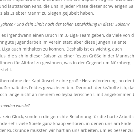
nd lautstarken Fans, die uns in jeder Phase dieser schwierigen Sa
ns als „siebter Mann“ zu Siegen gejubelt haben.
Jahren? Und dein Limit nach der tollen Entwicklung in dieser Saison?
 es irgendwann einen Bruch im 3.-Liga-Team geben, da viele von 
ehr gute Jugendarbeit im Verein statt, aber diese jungen Talente
Liga auch mithalten zu können. Deshalb ist es wichtig, auch
ius, die sich in dieser Saison zu einer festen Größe in der Mannsch
ntinnen für Altdorf zu gewinnen, was in der Gegend um Nürnberg
stellt.
 Übernahme der Kapitänsrolle eine große Herausforderung, an der 
h außerhalb des Feldes gewachsen bin. Dennoch denke/hoffe ich, da
 noch lange nicht an meinem volleyballerischen Limit angekommen 
vermieden wurde?
kein Glück, sondern die gerechte Belohnung für die harte Arbeit 
nde sehr viele Spiele ganz knapp verloren, in denen uns am Ende
 der Rückrunde mussten wir hart an uns arbeiten, um es besser zu