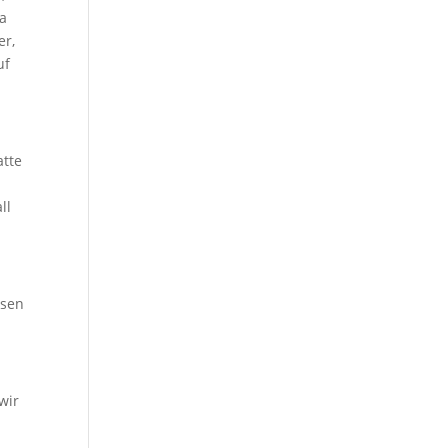
da
er,
uf
atte
ll
esen
wir