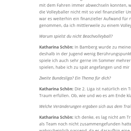
mit dem Fahren immer abwechseln konnten, war
die Volleyballer nicht mit so viel finanzielle
war es weiterhin ein finanzieller Aufwand für
genommen, da ich mittlerweile zu einem Volle
Warum spielst du nicht Beachvolleyball?
Katharina Schön:
In Bamberg wurde zu meiner Z
deshalb in der Jugend wenig Berührungspunkte
spiele ich auch sehr gerne im Sommer mehrere 
spielen, habe ich zu spät angefangen und mir 
Zweite Bundesliga? Ein Thema für dich?
Katharina Schön:
Die 2. Liga ist natürlich ei
Traum erfüllen. Ob, wie und wo es am Ende kla
Welche Veränderungen ergaben sich aus dem Train
Katharina Schön:
Ich denke, es lag nicht am Tr
als Team noch nicht zusammengefunden hatten
wahrscheinlich passend, da es daraufhin eine