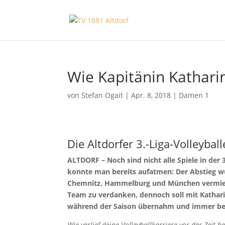
Wie Kapitänin Kathari
von
Stefan Ogait
|
Apr. 8, 2018
|
Damen 1
Die Altdorfer 3.-Liga-Volleyba
ALTDORF – Noch sind nicht alle Spiele in der 3
konnte man bereits aufatmen: Der Abstieg w
Chemnitz, Hammelburg und München vermieden
Team zu verdanken, dennoch soll mit Kathar
während der Saison übernahm und immer bes
Wie verlief deine Volleyballkarriere vor der Zeit b