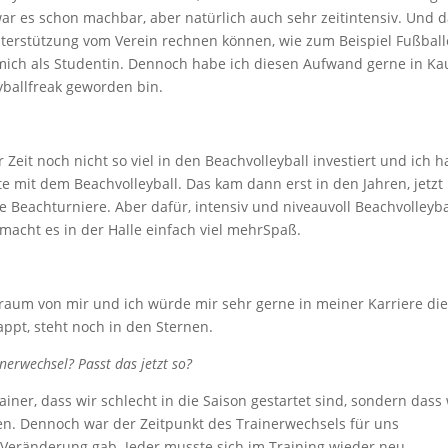
 es schon machbar, aber natürlich auch sehr zeitintensiv. Und 
r Unterstützung vom Verein rechnen können, wie zum Beispiel Fußball
 mich als Studentin. Dennoch habe ich diesen Aufwand gerne in Ka
yballfreak geworden bin.
eit noch nicht so viel in den Beachvolleyball investiert und ich h
 mit dem Beachvolleyball. Das kam dann erst in den Jahren, jetzt
Beachturniere. Aber dafür, intensiv und niveauvoll Beachvolleyba
macht es in der Halle einfach viel mehrSpaß.
n Traum von mir und ich würde mir sehr gerne in meiner Karriere di
ppt, steht noch in den Sternen.
erwechsel? Passt das jetzt so?
ainer, dass wir schlecht in die Saison gestartet sind, sondern dass 
. Dennoch war der Zeitpunkt des Trainerwechsels für uns
 Veränderung gab. Jeder musste sich im Training wieder neu