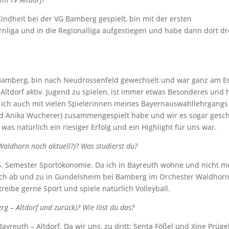
indheit bei der VG Bamberg gespielt, bin mit der ersten
liga und in die Regionalliga aufgestiegen und habe dann dort dr
 Bamberg, bin nach Neudrossenfeld gewechselt und war ganz am 
 Altdorf aktiv. Jugend zu spielen, ist immer etwas Besonderes und 
da ich auch mit vielen Spielerinnen meines Bayernauswahllehrgangs
und Anika Wucherer) zusammengespielt habe und wir es sogar gesch
as natürlich ein riesiger Erfolg und ein Highlight für uns war.
 Waldhorn noch aktuell?)? Was studierst du?
 5. Semester Sportökonomie. Da ich in Bayreuth wohne und nicht m
och ab und zu in Gundelsheim bei Bamberg im Orchester Waldhorn
eibe gerne Sport und spiele natürlich Volleyball.
g – Altdorf und zurück)? Wie löst du das?
ayreuth – Altdorf. Da wir uns, zu dritt: Senta Fößel und Xine Prügel