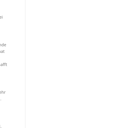
ei
Ende
hat
afft
ehr
.
,