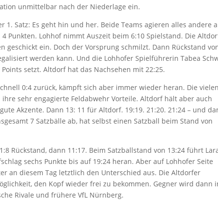
uation unmittelbar nach der Niederlage ein.
1. Satz: Es geht hin und her. Beide Teams agieren alles andere a
s 4 Punkten. Lohhof nimmt Auszeit beim 6:10 Spielstand. Die Altdor
nnen geschickt ein. Doch der Vorsprung schmilzt. Dann Rückstand vo
egalisiert werden kann. Und die Lohhofer Spielführerin Tabea Sch
 Points setzt. Altdorf hat das Nachsehen mit 22:25.
t schnell 0:4 zurück, kämpft sich aber immer wieder heran. Die viele
 ihre sehr engagierte Feldabwehr Vorteile. Altdorf hält aber auch
ute Akzente. Dann 13: 11 für Altdorf. 19:19. 21:20. 21:24 – und da
insgesamt 7 Satzbälle ab, hat selbst einen Satzball beim Stand von
 1:8 Rückstand, dann 11:17. Beim Satzballstand von 13:24 führt Lar
chlag sechs Punkte bis auf 19:24 heran. Aber auf Lohhofer Seite
 an diesem Tag letztlich den Unterschied aus. Die Altdorfer
glichkeit, den Kopf wieder frei zu bekommen. Gegner wird dann i
ische Rivale und frühere VfL Nürnberg.