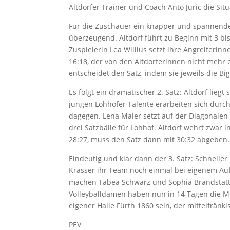
Altdorfer Trainer und Coach Anto Juric die Sit
Für die Zuschauer ein knapper und spannender 
überzeugend. Altdorf führt zu Beginn mit 3 bi
Zuspielerin Lea Willius setzt ihre Angreiferi
16:18, der von den Altdorferinnen nicht mehr 
entscheidet den Satz, indem sie jeweils die Big
Es folgt ein dramatischer 2. Satz: Altdorf lieg
jungen Lohhofer Talente erarbeiten sich durch
dagegen. Lena Maier setzt auf der Diagonalen g
drei Satzbälle für Lohhof. Altdorf wehrt zwar 
28:27, muss den Satz dann mit 30:32 abgeben.
Eindeutig und klar dann der 3. Satz: Schneller
Krasser ihr Team noch einmal bei eigenem Aufs
machen Tabea Schwarz und Sophia Brandstätter
Volleyballdamen haben nun in 14 Tagen die Mö
eigener Halle Fürth 1860 sein, der mittelfränk
PEV