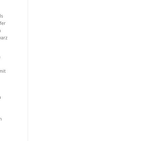
ls
fer
n
warz
n
mit
a
n