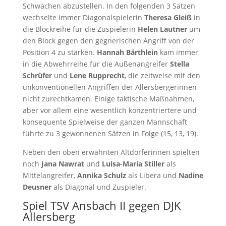
Schwächen abzustellen. In den folgenden 3 Sätzen
wechselte immer Diagonalspielerin
Theresa Gleiß
in
die Blockreihe für die Zuspielerin
Helen Lautner
um
den Block gegen den gegnerischen Angriff von der
Position 4 zu stärken.
Hannah Bärthlein
kam immer
in die Abwehrreihe für die Außenangreifer
Stella
Schrüfer
und
Lene Rupprecht
, die zeitweise mit den
unkonventionellen Angriffen der Allersbergerinnen
nicht zurechtkamen. Einige taktische Maßnahmen,
aber vor allem eine wesentlich konzentriertere und
konsequente Spielweise der ganzen Mannschaft
führte zu 3 gewonnenen Sätzen in Folge (15, 13, 19).
Neben den oben erwähnten Altdorferinnen spielten
noch
Jana Nawrat
und
Luisa-Maria Stiller
als
Mittelangreifer,
Annika Schulz
als Libera und
Nadine
Deusner
als Diagonal und Zuspieler.
Spiel TSV Ansbach II gegen DJK
Allersberg