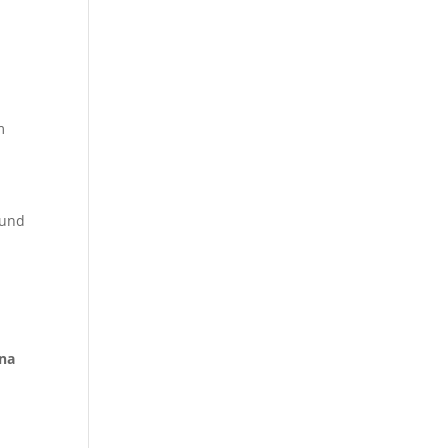
m
 und
na