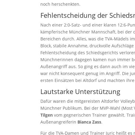
noch herschenkten.
Fehlentscheidung der Schiedsr
Nach einer 2:0-Satz- und einer klaren 12:6-Pun
kämpferische Münchner Mannschaft, bei der die 
Bereichen durch. Alles, was die TVA-Mädels i
Block, stabile Annahme, druckvolle Aufschläg
Fehlentscheidung des Schiedsgerichts verlore
Münchnerinnen dagegen kamen nun immer besse
Außenangriff aus. So ging es dann auch im vier
war nicht konsequent genug im Angriff. Die j
ersten Einsätzen bei Altdorf und machten ihre
Lautstarke Unterstützung
Dafür waren die mitgereisten Altdorfer Volley
Münchner Publikum. Bei der MVP-Wahl (Most V
Tilgen
vom gegnerischen Trainer gewählt. Tra
Außenangreiferin
Bianca Zass
.
Für die TVA-Damen und Trainer Juric heißt es