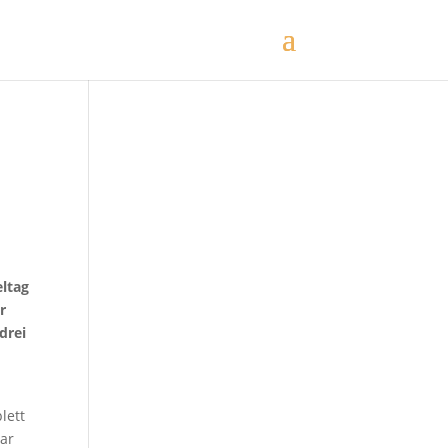
eltag
r
drei
lett
ar