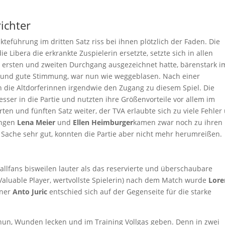
ichter
kteführung im dritten Satz riss bei ihnen plötzlich der Faden. Die
Libera die erkrankte Zuspielerin ersetzte, setzte sich in allen
m ersten und zweiten Durchgang ausgezeichnet hatte, bärenstark i
e und gute Stimmung, war nun wie weggeblasen. Nach einer
n die Altdorferinnen irgendwie den Zugang zu diesem Spiel. Die
r in die Partie und nutzten ihre Größenvorteile vor allem im
ten und fünften Satz weiter, der TVA erlaubte sich zu viele Fehler
ungen
Lena Meier
und
Ellen Heimburger
kamen zwar noch zu ihren
 Sache sehr gut, konnten die Partie aber nicht mehr herumreißen.
ballfans bisweilen lauter als das reservierte und überschaubare
aluable Player, wertvollste Spielerin) nach dem Match wurde
Lore
iner
Anto Juric
entschied sich auf der Gegenseite für die starke
 nun, Wunden lecken und im Training Vollgas geben. Denn in zwei