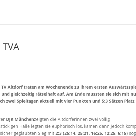
s TVA
1
es TV Altdorf traten am Wochenende zu ihrem ersten Auswärtsspi
und gleichzeitig rätselhaft auf. Am Ende mussten sie sich mit nu
 zwei Spieltagen aktuell mit vier Punkten und 5:3 Sätzen Platz 
ger
DJK München
zeigten die Altdorferinnen zwei völlig
 stickigen Halle legten sie euphorisch los, kamen dann jedoch komp
 sicher geglaubten Sieg mit
2:3 (25:14, 25:21, 16:25, 12:25, 6:15)
sog