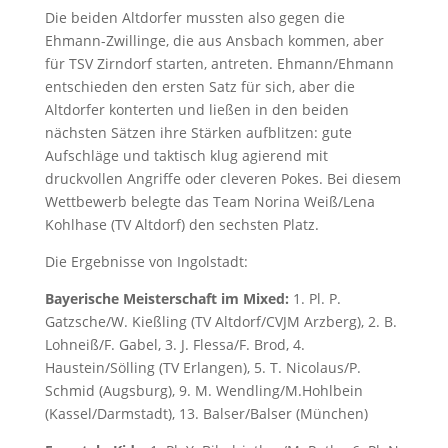
Die beiden Altdorfer mussten also gegen die
Ehmann-Zwillinge, die aus Ansbach kommen, aber
für TSV Zirndorf starten, antreten. Ehmann/Ehmann
entschieden den ersten Satz für sich, aber die
Altdorfer konterten und ließen in den beiden
nächsten Sätzen ihre Stärken aufblitzen: gute
Aufschläge und taktisch klug agierend mit
druckvollen Angriffe oder cleveren Pokes. Bei diesem
Wettbewerb belegte das Team Norina Weiß/Lena
Kohlhase (TV Altdorf) den sechsten Platz.
Die Ergebnisse von Ingolstadt:
Bayerische Meisterschaft im Mixed:
1. Pl. P.
Gatzsche/W. Kießling (TV Altdorf/CVJM Arzberg), 2. B.
Lohneiß/F. Gabel, 3. J. Flessa/F. Brod, 4.
Haustein/Sölling (TV Erlangen), 5. T. Nicolaus/P.
Schmid (Augsburg), 9. M. Wendling/M.Hohlbein
(Kassel/Darmstadt), 13. Balser/Balser (München)