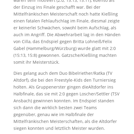
waren sehr motiviert (2:0; 15:13, 15:11), ebenso als
der Einzug ins Finale geschafft war. Bei der
Mittelfränkischen Meisterschaft noch hatte Kießling
einen fatalen Fehlaufschlag im Finale, diesmal zeigte
er keinerlei Schwächen, sowohl beim Aufschlag, als
auch im Angriff. Die Abwehrarbeit lag in den Händen
von Cilla, das Endspiel gegen Britta Lohneiß/Felix
Gabel (Hammelburg/Würzburg) wurde glatt mit 2:0
(15:13, 15:8) gewonnen. Gatzsche/Kießling machten
somit ihr Meisterstück.
Dies gelang auch dem Duo Bibelriether/Ratka (TV
Altdorf), die bei den Freestyle-Kids den Turniersieg
holten. Als Gruppenerster gingen dieAltdorfer ins
Halbfinale, das sie mit 2:0 gegen Loscher/Settler (TSV
Ansbach) gewinnen konnten. Im Endspiel standen
sich dann die wirklich besten zwei Teams
gegenüber, genau wie im Halbfinale der
Mittelfränkischen Meisterschaften, als die Altdorfer
siegen konnten und letztlich Meister wurden.