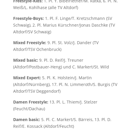
Freestyle-Kids:
1. Pl. Y. Bibelriether/M. Ratka, 6. Pl. N.
Weiß/L. Kohlhase (alle TV Altdorf)
Freestyle-Boys:
1. Pl. F. Linge/T. Kretzschmann (SV
Schwaig), 2. Pl. Marius Kürschner/Jonas Daschke (TV
Altdorf/SV Schwaig)
Mixed Freestyle:
9. Pl. St. Volz/J. Dander (TV
Altdorf/TSV Ochenbruck)
Mixed basic:
9. Pl. D. Reif/J. Treuner
(Altdorf/Postbauer-Heng) und C. Markert/St. Wild
Mixed Expert:
5. Pl. K. Holstein/J. Martin
(Altdorf/Nürnberg), 17. Pl. N. Limmeroth/S. Burgis (TV
Altdorf/TSV Deggendorf)
Damen Freestyle:
13. Pl. L. Thiem/J. Stelzer
(Feucht/Dachau)
Damen basic:
5. Pl. C. Markert/S. Bärreis, 13. Pl. D.
Reif/E. Kossack (Altdorf/Feucht)